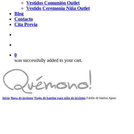
Vestidos Comunión Outlet
Vestido Ceremonia Niña Outlet
Blog
Contacto
Cita Previa
search
account
0
was successfully added to your cart.
Inicio
Ropa de invierno
Trajes de bautizo para niño de invierno
Faldón de bautizo Agnes