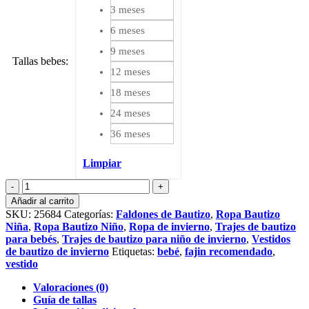
3 meses
6 meses
9 meses
Tallas bebes
:
12 meses
18 meses
24 meses
36 meses
Limpiar
Faldón
de
Añadir al carrito
bautizo
SKU:
25684
Categorías:
Faldones de Bautizo
,
Ropa Bautizo
Agnes
Niña
,
Ropa Bautizo Niño
,
Ropa de invierno
,
Trajes de bautizo
cantidad
para bebés
,
Trajes de bautizo para niño de invierno
,
Vestidos
de bautizo de invierno
Etiquetas:
bebé
,
fajin recomendado
,
vestido
Valoraciones (0)
Guía de tallas