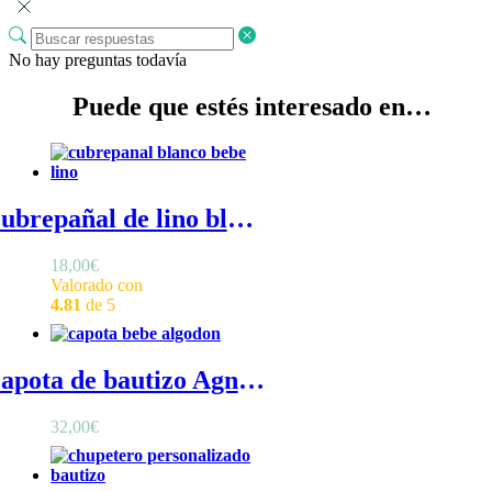
No hay preguntas todavía
Puede que estés interesado en…
Cubrepañal de lino blanco - Cubrepañal blanco sencillo de lino con volantitos en las perneras
18,00
€
Valorado con
4.81
de 5
Capota de bautizo Agnes - Capota de bautizo de satín con puntilla alrededor de la cara
32,00
€