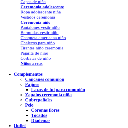
Capas de niña
Ceremonia adolescente
Ropa adolescente niña
Vestidos ceremonia
Ceremonia niño
Pantalones vestir niño
Bermudas vestir niño
Chaqueta americana niño
Chalecos para niño
Tirantes niño ceremonia
Pajarita de niño
Corbatas de niño
Niños arras
Complementos
Cancanes comunión
Fajines
Lazos de tul para comunión
Zapatos ceremonia niña
Cubrepañales
Pelo
Coronas flores
Tocados
Diademas
Outlet