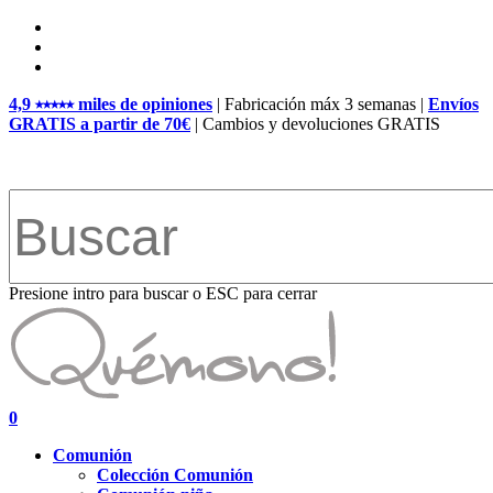
Skip
facebook
to
pinterest
main
instagram
content
4,9 ⭑⭑⭑⭑⭑ miles de opiniones
| Fabricación máx 3 semanas |
Envíos
GRATIS a partir de 70€
| Cambios y devoluciones GRATIS
Presione intro para buscar o ESC para cerrar
Close
Search
search
account
0
Menu
Comunión
Colección Comunión