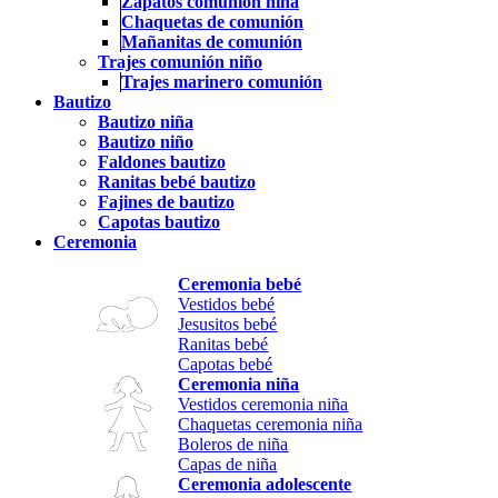
Zapatos comunión niña
Chaquetas de comunión
Mañanitas de comunión
Trajes comunión niño
Trajes marinero comunión
Bautizo
Bautizo niña
Bautizo niño
Faldones bautizo
Ranitas bebé bautizo
Fajines de bautizo
Capotas bautizo
Ceremonia
Ceremonia bebé
Vestidos bebé
Jesusitos bebé
Ranitas bebé
Capotas bebé
Ceremonia niña
Vestidos ceremonia niña
Chaquetas ceremonia niña
Boleros de niña
Capas de niña
Ceremonia adolescente