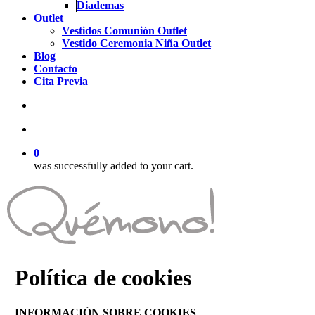
Diademas
Outlet
Vestidos Comunión Outlet
Vestido Ceremonia Niña Outlet
Blog
Contacto
Cita Previa
search
account
0
was successfully added to your cart.
Política de cookies
INFORMACIÓN SOBRE COOKIES