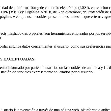
ciedad de la información y de comercio electrónico (LSSI), en relacio
(GDPR) y la Ley Orgánica 3/2018, de 5 de diciembre, de Protección d
 páginas web que usan cookies prescindibles, antes de que este navegue 
bjects, flashcookies o píxeles, son herramientas empleadas por los serv
o.
ordar algunos datos concernientes al usuario, como sus preferencias para 
ES EXCEPTUADAS
ento informado por parte del usuario son las cookies de analítica y las d
estación de servicios expresamente solicitados por el usuario.
 usuario la navegación a través de una página web, plataforma o aplicac