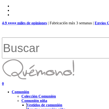
Skip
facebook
to
pinterest
main
instagram
content
4,9 ⭑⭑⭑⭑⭑ miles de opiniones
| Fabricación máx 3 semanas |
Envíos 
Close
Search
search
account
0
Menu
Comunión
Colección Comunión
Comunión niña
Vestidos de comunión