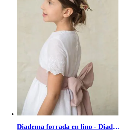
Diadema forrada en lino - Diadema ancha de ceremonia para niña forrada en lino