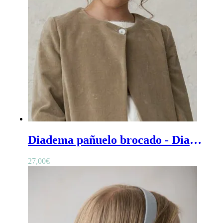
Diadema pañuelo brocado - Diadema efecto lazo niña para ceremonia o comunión
27,00
€