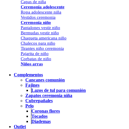
Capas de niña
Ceremonia adolescente
Ropa adolescente niña
Vestidos ceremonia
Ceremonia niño
Pantalones vestir niño
Bermudas vestir niño
Chaqueta americana niño
Chalecos para niño
Tirantes niño ceremonia
Pajarita de niño
Corbatas de niño
Niños arras
Complementos
Cancanes comunión
Fajines
Lazos de tul para comunión
Zapatos ceremonia niña
Cubrepañales
Pelo
Coronas flores
Tocados
Diademas
Outlet