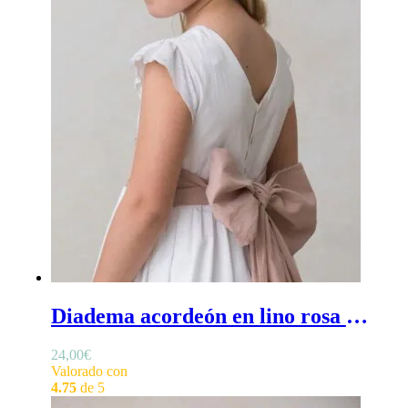
Diadema acordeón en lino rosa nude - diadema comunión niña hecha a mano
24,00
€
Valorado con
4.75
de 5