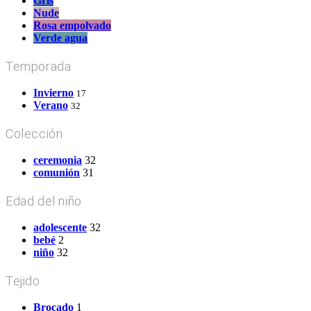
Gris
Nude
Rosa empolvado
Verde agua
Temporada
Invierno
17
Verano
32
Colección
ceremonia
32
comunión
31
Edad del niño
adolescente
32
bebé
2
niño
32
Tejido
Brocado
1