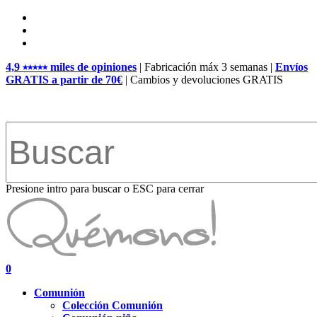
Skip
facebook
to
pinterest
main
instagram
content
4,9 ⭑⭑⭑⭑⭑ miles de opiniones
| Fabricación máx 3 semanas |
Envíos
GRATIS a partir de 70€
| Cambios y devoluciones GRATIS
Presione intro para buscar o ESC para cerrar
Close
Search
search
account
0
Menu
Comunión
Colección Comunión