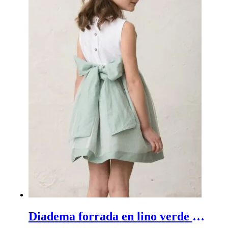
Diadema forrada en lino verde agua - Diadema de pelo de ceremonia para niña en lino verde agua