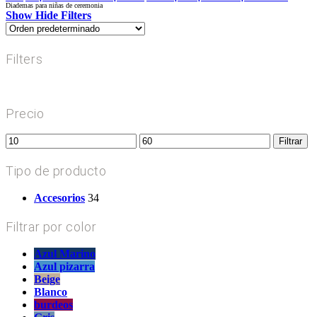
Diademas para niñas de ceremonia
Show
Hide
Filters
Filters
Close
Filters
Precio
Precio
Precio
Filtrar
mínimo
máximo
Tipo de producto
Accesorios
34
Filtrar por color
Azul Marino
Azul pizarra
Beige
Blanco
burdeos