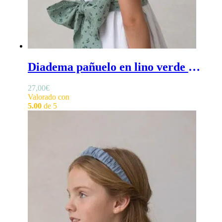
Diadema pañuelo en lino verde agua - Diadema verde agua niña en lino con lazo incorporado
27,00
€
Valorado con
5.00
de 5