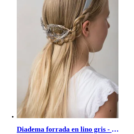
Diadema forrada en lino gris - Diadema gris en lino sencilla y elegante