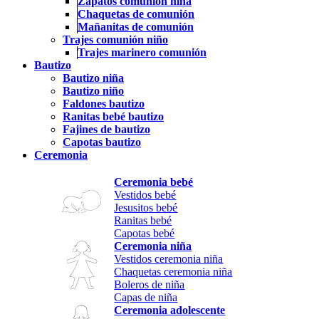
Zapatos comunión niña
Chaquetas de comunión
Mañanitas de comunión
Trajes comunión niño
Trajes marinero comunión
Bautizo
Bautizo niña
Bautizo niño
Faldones bautizo
Ranitas bebé bautizo
Fajines de bautizo
Capotas bautizo
Ceremonia
Ceremonia bebé
Vestidos bebé
Jesusitos bebé
Ranitas bebé
Capotas bebé
Ceremonia niña
Vestidos ceremonia niña
Chaquetas ceremonia niña
Boleros de niña
Capas de niña
Ceremonia adolescente