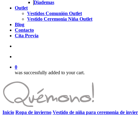
Diademas
Outlet
Vestidos Comunión Outlet
Vestido Ceremonia Niña Outlet
Blog
Contacto
Cita Previa
search
account
0
was successfully added to your cart.
Inicio
Ropa de invierno
Vestido de niña para ceremonia de invie