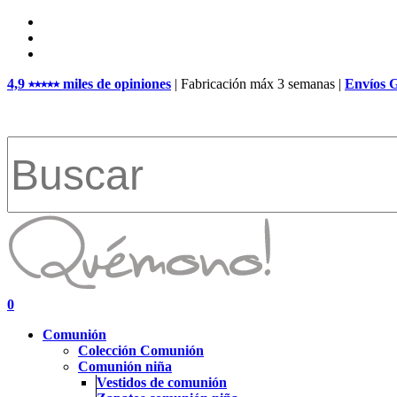
Skip
facebook
to
pinterest
main
instagram
content
4,9 ⭑⭑⭑⭑⭑ miles de opiniones
| Fabricación máx 3 semanas |
Envíos 
Close
Search
search
account
0
Menu
Comunión
Colección Comunión
Comunión niña
Vestidos de comunión