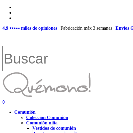
Skip
facebook
to
pinterest
main
instagram
content
4,9 ⭑⭑⭑⭑⭑ miles de opiniones
| Fabricación máx 3 semanas |
Envíos 
Close
Search
search
account
0
Menu
Comunión
Colección Comunión
Comunión niña
Vestidos de comunión