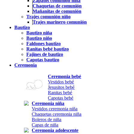
Zapatos comunión niña
Chaquetas de comunión
Mañanitas de comunión
Trajes comunión niño
Trajes marinero comunión
Bautizo
Bautizo niña
Bautizo niño
Faldones bautizo
Ranitas bebé bautizo
Fajines de bautizo
Capotas bautizo
Ceremonia
Ceremonia bebé
Vestidos bebé
Jesusitos bebé
Ranitas bebé
Capotas bebé
Ceremonia niña
Vestidos ceremonia niña
Chaquetas ceremonia niña
Boleros de niña
Capas de niña
Ceremonia adolescente