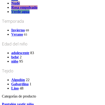
Nude
Rosa empolvado
Verde agua
Temporada
Invierno
69
Verano
93
Edad del niño
adolescente
83
bebé
2
niño
95
Tejido
Algodón
22
Gabardina
1
Lino
48
Categorías de producto
Pantalón vestir niño