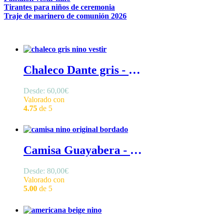
Tirantes para niños de ceremonia
Traje de marinero de comunión 2026
Chaleco Dante gris - Chaleco gris de niño, estilo sencillo con trabilla en espalda, delantero en pico triangular
Desde:
60,00
€
Valorado con
4.75
de 5
Camisa Guayabera - Camisa guayabera para niño blanca, camisa de primera comunión con cuello mao y puntillas verticales
Desde:
80,00
€
Valorado con
5.00
de 5