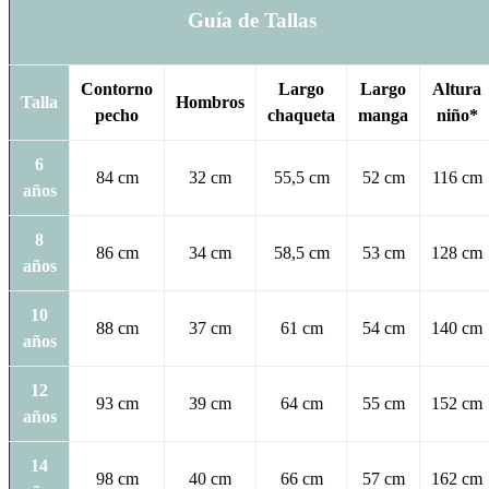
Guía de Tallas
Contorno
Largo
Largo
Altura
Talla
Hombros
pecho
chaqueta
manga
niño*
6
84 cm
32 cm
55,5 cm
52 cm
116 cm
años
8
86 cm
34 cm
58,5 cm
53 cm
128 cm
años
10
88 cm
37 cm
61 cm
54 cm
140 cm
años
12
93 cm
39 cm
64 cm
55 cm
152 cm
años
14
98 cm
40 cm
66 cm
57 cm
162 cm