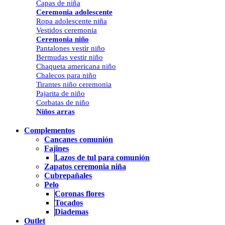
Capas de niña
Ceremonia adolescente
Ropa adolescente niña
Vestidos ceremonia
Ceremonia niño
Pantalones vestir niño
Bermudas vestir niño
Chaqueta americana niño
Chalecos para niño
Tirantes niño ceremonia
Pajarita de niño
Corbatas de niño
Niños arras
Complementos
Cancanes comunión
Fajines
Lazos de tul para comunión
Zapatos ceremonia niña
Cubrepañales
Pelo
Coronas flores
Tocados
Diademas
Outlet