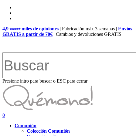
Skip
facebook
to
pinterest
main
instagram
content
4,9 ⭑⭑⭑⭑⭑ miles de opiniones
| Fabricación máx 3 semanas |
Envíos
GRATIS a partir de 70€
| Cambios y devoluciones GRATIS
Presione intro para buscar o ESC para cerrar
Close
Search
search
account
0
Menu
Comunión
Colección Comunión