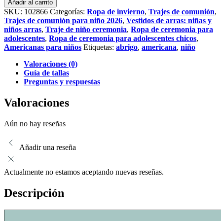
Añadir al carrito
comunión
SKU:
102866
Categorías:
Ropa de invierno
,
Trajes de comunión
,
de
Trajes de comunión para niño 2026
,
Vestidos de arras: niñas y
niño
niños arras
,
Traje de niño ceremonia
,
Ropa de ceremonia para
completo
adolescentes
,
Ropa de ceremonia para adolescentes chicos
,
beige
Americanas para niños
Etiquetas:
abrigo
,
americana
,
niño
cantidad
Valoraciones (0)
Guía de tallas
Preguntas y respuestas
Valoraciones
Aún no hay reseñas
Añadir una reseña
Actualmente no estamos aceptando nuevas reseñas.
Descripción