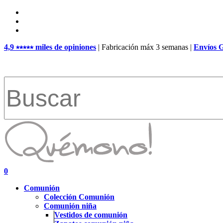
Skip
facebook
to
pinterest
main
instagram
content
4,9 ⭑⭑⭑⭑⭑ miles de opiniones
| Fabricación máx 3 semanas |
Envíos 
Close
Search
search
account
0
Menu
Comunión
Colección Comunión
Comunión niña
Vestidos de comunión