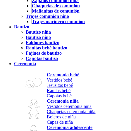
Zapatos comunión niña
Chaquetas de comunión
Mañanitas de comunión
Trajes comunión niño
Trajes marinero comunión
Bautizo
Bautizo niña
Bautizo niño
Faldones bautizo
Ranitas bebé bautizo
Fajines de bautizo
Capotas bautizo
Ceremonia
Ceremonia bebé
Vestidos bebé
Jesusitos bebé
Ranitas bebé
Capotas bebé
Ceremonia niña
Vestidos ceremonia niña
Chaquetas ceremonia niña
Boleros de niña
Capas de niña
Ceremonia adolescente