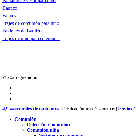
Pantalón de vestir para niño
Bautizo
Fajines
Trajes de comunión para niño
Faldones de Bautizo
Trajes de niño para ceremonia
© 2026 Quémono.
facebook
pinterest
instagram
Close
4,9 ⭑⭑⭑⭑⭑ miles de opiniones
| Fabricación máx 3 semanas |
Envíos 
Menu
Comunión
Colección Comunión
Comunión niña
Vestidos de comunión