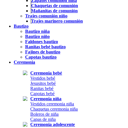
Zapatos comunión niña
Chaquetas de comunión
Mañanitas de comunión
Trajes comunión niño
Trajes marinero comunión
Bautizo
Bautizo niña
Bautizo niño
Faldones bautizo
Ranitas bebé bautizo
Fajines de bautizo
Capotas bautizo
Ceremonia
Ceremonia bebé
Vestidos bebé
Jesusitos bebé
Ranitas bebé
Capotas bebé
Ceremonia niña
Vestidos ceremonia niña
Chaquetas ceremonia niña
Boleros de niña
Capas de niña
Ceremonia adolescente