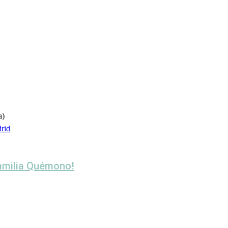
a)
drid
familia Quémono!