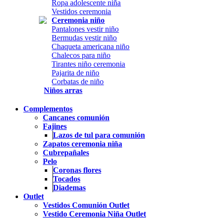
Ropa adolescente niña
Vestidos ceremonia
Ceremonia niño
Pantalones vestir niño
Bermudas vestir niño
Chaqueta americana niño
Chalecos para niño
Tirantes niño ceremonia
Pajarita de niño
Corbatas de niño
Niños arras
Complementos
Cancanes comunión
Fajines
Lazos de tul para comunión
Zapatos ceremonia niña
Cubrepañales
Pelo
Coronas flores
Tocados
Diademas
Outlet
Vestidos Comunión Outlet
Vestido Ceremonia Niña Outlet