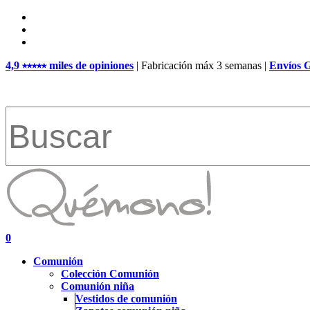
Skip
facebook
to
pinterest
main
instagram
content
4,9 ⭑⭑⭑⭑⭑ miles de opiniones
| Fabricación máx 3 semanas |
Envíos 
Close
Search
search
account
0
Menu
Comunión
Colección Comunión
Comunión niña
Vestidos de comunión