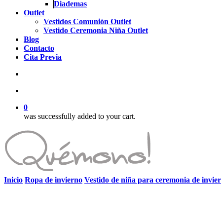
Diademas
Outlet
Vestidos Comunión Outlet
Vestido Ceremonia Niña Outlet
Blog
Contacto
Cita Previa
search
account
0
was successfully added to your cart.
Inicio
Ropa de invierno
Vestido de niña para ceremonia de invie