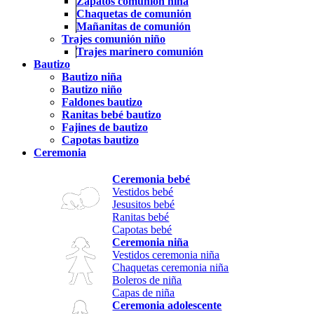
Zapatos comunión niña
Chaquetas de comunión
Mañanitas de comunión
Trajes comunión niño
Trajes marinero comunión
Bautizo
Bautizo niña
Bautizo niño
Faldones bautizo
Ranitas bebé bautizo
Fajines de bautizo
Capotas bautizo
Ceremonia
Ceremonia bebé
Vestidos bebé
Jesusitos bebé
Ranitas bebé
Capotas bebé
Ceremonia niña
Vestidos ceremonia niña
Chaquetas ceremonia niña
Boleros de niña
Capas de niña
Ceremonia adolescente