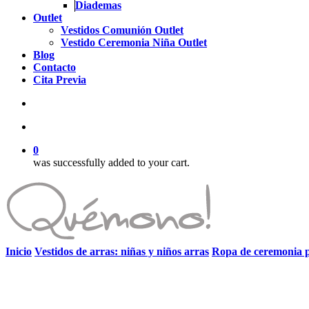
Diademas
Outlet
Vestidos Comunión Outlet
Vestido Ceremonia Niña Outlet
Blog
Contacto
Cita Previa
search
account
0
was successfully added to your cart.
Inicio
Vestidos de arras: niñas y niños arras
Ropa de ceremonia p