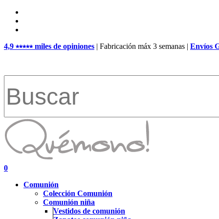
Skip
facebook
to
pinterest
main
instagram
content
4,9 ⭑⭑⭑⭑⭑ miles de opiniones
| Fabricación máx 3 semanas |
Envíos 
Close
Search
search
account
0
Menu
Comunión
Colección Comunión
Comunión niña
Vestidos de comunión