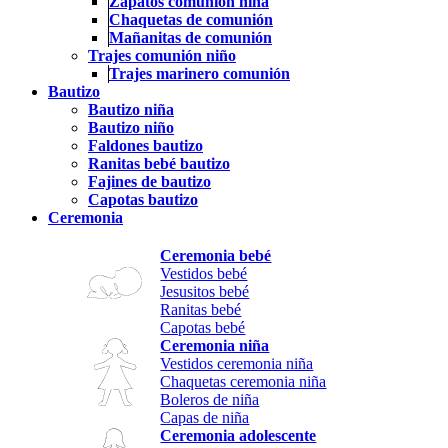
Zapatos comunión niña
Chaquetas de comunión
Mañanitas de comunión
Trajes comunión niño
Trajes marinero comunión
Bautizo
Bautizo niña
Bautizo niño
Faldones bautizo
Ranitas bebé bautizo
Fajines de bautizo
Capotas bautizo
Ceremonia
Ceremonia bebé
Vestidos bebé
Jesusitos bebé
Ranitas bebé
Capotas bebé
Ceremonia niña
Vestidos ceremonia niña
Chaquetas ceremonia niña
Boleros de niña
Capas de niña
Ceremonia adolescente