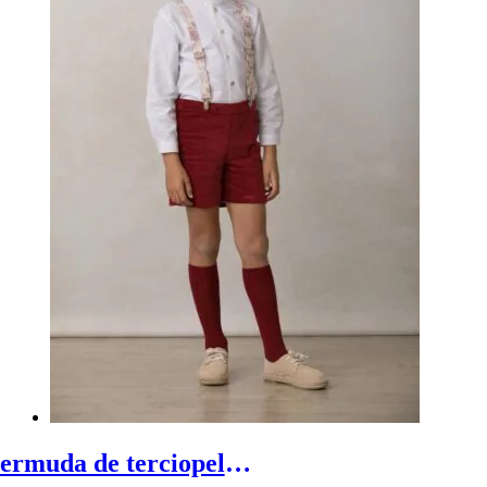
Bermuda de terciopelo - Bermuda ceremonia niño en terciopelo de color burdeos