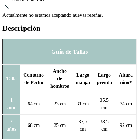
Actualmente no estamos aceptando nuevas reseñas.
Descripción
Guía de Tallas
Ancho
Contorno
Largo
Largo
Altura
Talla
de
de Pecho
manga
prenda
niño*
hombros
1
35,5
64 cm
23 cm
31 cm
74 cm
año
cm
2
33,5
38,5
68 cm
25 cm
92 cm
años
cm
cm