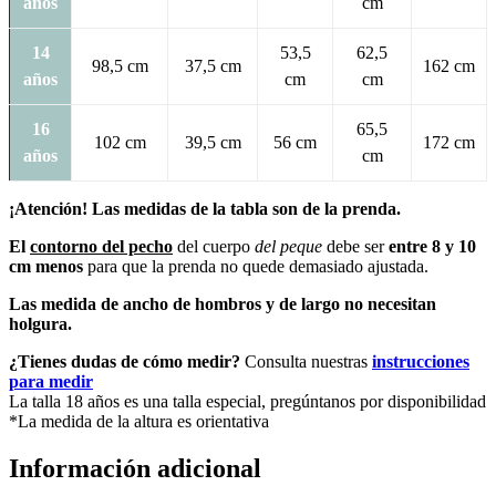
años
cm
14
53,5
62,5
98,5 cm
37,5 cm
162 cm
años
cm
cm
16
65,5
102 cm
39,5 cm
56 cm
172 cm
años
cm
¡Atención! Las medidas de la tabla son de la prenda.
El
contorno del pecho
del cuerpo
del peque
debe ser
entre 8 y 10
cm menos
para que la prenda no quede demasiado ajustada.
Las medida de ancho de hombros y de largo no necesitan
holgura.
¿Tienes dudas de cómo medir?
Consulta nuestras
instrucciones
para medir
La talla 18 años es una talla especial, pregúntanos por disponibilidad
*La medida de la altura es orientativa
Información adicional