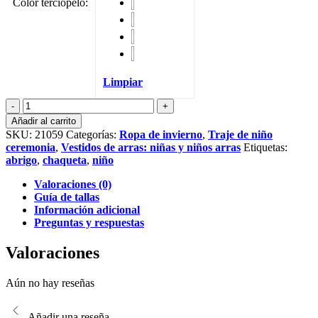
Color terciopelo
:
Limpiar
Chaqueta
Leo
Añadir al carrito
de
SKU:
21059
Categorías:
Ropa de invierno
,
Traje de niño
terciopelo
ceremonia
,
Vestidos de arras: niñas y niños arras
Etiquetas:
cantidad
abrigo
,
chaqueta
,
niño
Valoraciones (0)
Guía de tallas
Información adicional
Preguntas y respuestas
Valoraciones
Aún no hay reseñas
Añadir una reseña