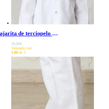
Pajarita de terciopelo - Pajarita niño en terciopelo con collarín elástico ajustable
18,00
€
Valorado con
5.00
de 5