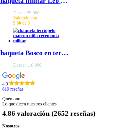
Chaqueta militar Leo de lino - Chaqueta militar niño en lino con botones militares en el frontal
Desde:
95,00
€
Valorado con
5.00
de 5
Chaqueta Bosco en terciopelo camel - Chaqueta ceremonia niño en terciopelo camel con botones militares
Desde:
110,00
€
4.9
619 reseñas
Quémono
Lo que dicen nuestros clientes
4.86 valoración
(2652 reseñas)
Nosotros