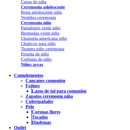
Capas de niña
Ceremonia adolescente
Ropa adolescente niña
Vestidos ceremonia
Ceremonia niño
Pantalones vestir niño
Bermudas vestir niño
Chaqueta americana niño
Chalecos para niño
Tirantes niño ceremonia
Pajarita de niño
Corbatas de niño
Niños arras
Complementos
Cancanes comunión
Fajines
Lazos de tul para comunión
Zapatos ceremonia niña
Cubrepañales
Pelo
Coronas flores
Tocados
Diademas
Outlet