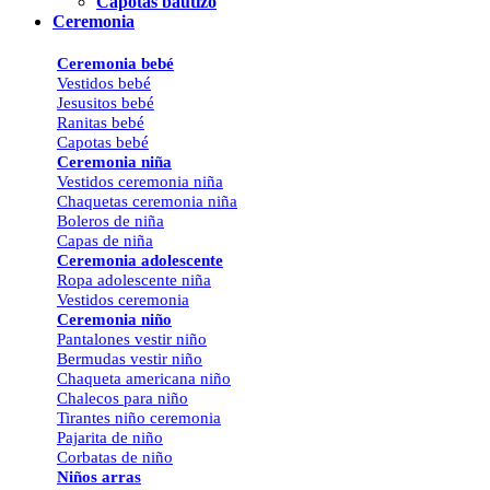
Capotas bautizo
Ceremonia
Ceremonia bebé
Vestidos bebé
Jesusitos bebé
Ranitas bebé
Capotas bebé
Ceremonia niña
Vestidos ceremonia niña
Chaquetas ceremonia niña
Boleros de niña
Capas de niña
Ceremonia adolescente
Ropa adolescente niña
Vestidos ceremonia
Ceremonia niño
Pantalones vestir niño
Bermudas vestir niño
Chaqueta americana niño
Chalecos para niño
Tirantes niño ceremonia
Pajarita de niño
Corbatas de niño
Niños arras