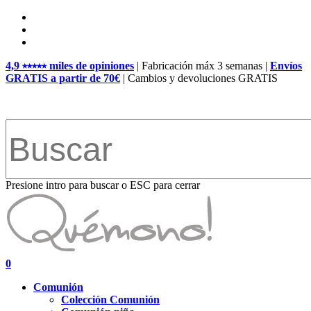
Skip
facebook
to
pinterest
main
instagram
content
4,9 ⭑⭑⭑⭑⭑ miles de opiniones
| Fabricación máx 3 semanas |
Envíos
GRATIS a partir de 70€
| Cambios y devoluciones GRATIS
Presione intro para buscar o ESC para cerrar
Close
Search
search
account
0
Menu
Comunión
Colección Comunión