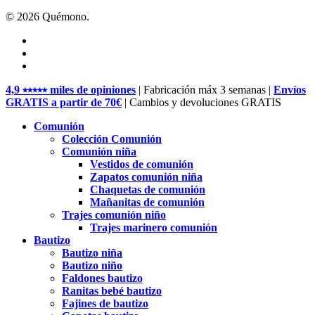
© 2026 Quémono.
facebook
pinterest
instagram
Close
4,9 ⭑⭑⭑⭑⭑ miles de opiniones
| Fabricación máx 3 semanas |
Envíos
Menu
GRATIS a partir de 70€
| Cambios y devoluciones GRATIS
Comunión
Colección Comunión
Comunión niña
Vestidos de comunión
Zapatos comunión niña
Chaquetas de comunión
Mañanitas de comunión
Trajes comunión niño
Trajes marinero comunión
Bautizo
Bautizo niña
Bautizo niño
Faldones bautizo
Ranitas bebé bautizo
Fajines de bautizo