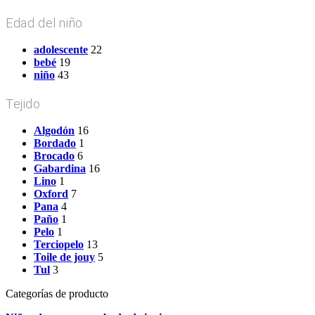
Edad del niño
adolescente
22
bebé
19
niño
43
Tejido
Algodón
16
Bordado
1
Brocado
6
Gabardina
16
Lino
1
Oxford
7
Pana
4
Paño
1
Pelo
1
Terciopelo
13
Toile de jouy
5
Tul
3
Categorías de producto