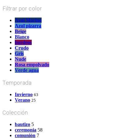
Filtrar por color
Azul Marino
Azul pizarra
Beige
Blanco
burdeos
Crudo
Gris
Nude
Rosa empolvado
Verde agua
Temporada
Invierno
63
Verano
25
Colección
bautizo
5
ceremonia
58
comunión
7