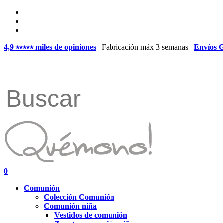
Skip
facebook
to
pinterest
main
instagram
content
4,9 ⭑⭑⭑⭑⭑ miles de opiniones
| Fabricación máx 3 semanas |
Envíos 
Close
Search
search
account
0
Menu
Comunión
Colección Comunión
Comunión niña
Vestidos de comunión