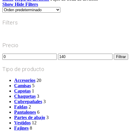
Show
Hide
Filters
Filters
Close
Filters
Precio
Precio
Precio
Filtrar
mínimo
máximo
Tipo de producto
Accesorios
20
Camisas
5
Capotas
1
Chaquetas
3
Cubrepañales
3
Faldas
2
Pantalones
6
Partes de abajo
3
Vestidos
12
Fajines
8