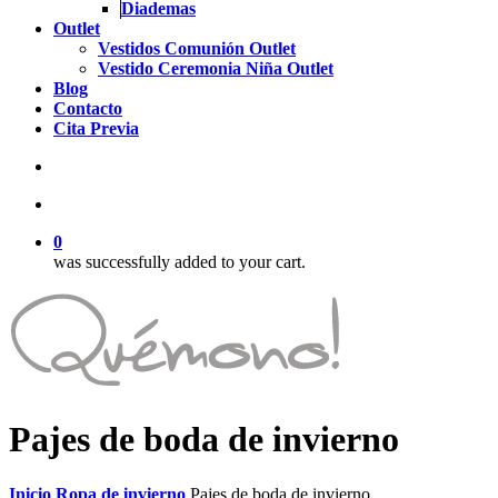
Diademas
Outlet
Vestidos Comunión Outlet
Vestido Ceremonia Niña Outlet
Blog
Contacto
Cita Previa
search
account
0
was successfully added to your cart.
Pajes de boda de invierno
Inicio
Ropa de invierno
Pajes de boda de invierno