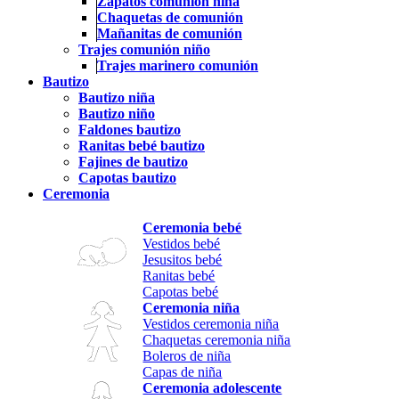
Zapatos comunión niña
Chaquetas de comunión
Mañanitas de comunión
Trajes comunión niño
Trajes marinero comunión
Bautizo
Bautizo niña
Bautizo niño
Faldones bautizo
Ranitas bebé bautizo
Fajines de bautizo
Capotas bautizo
Ceremonia
Ceremonia bebé
Vestidos bebé
Jesusitos bebé
Ranitas bebé
Capotas bebé
Ceremonia niña
Vestidos ceremonia niña
Chaquetas ceremonia niña
Boleros de niña
Capas de niña
Ceremonia adolescente