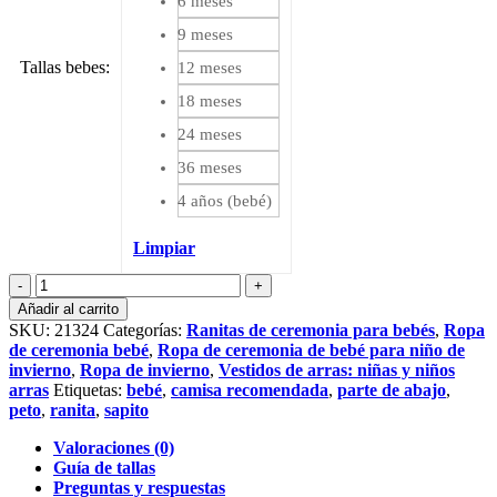
6 meses
9 meses
Tallas bebes
:
12 meses
18 meses
24 meses
36 meses
4 años (bebé)
Limpiar
Ranita
de
Añadir al carrito
paño
SKU:
21324
Categorías:
Ranitas de ceremonia para bebés
,
Ropa
cantidad
de ceremonia bebé
,
Ropa de ceremonia de bebé para niño de
invierno
,
Ropa de invierno
,
Vestidos de arras: niñas y niños
arras
Etiquetas:
bebé
,
camisa recomendada
,
parte de abajo
,
peto
,
ranita
,
sapito
Valoraciones (0)
Guía de tallas
Preguntas y respuestas