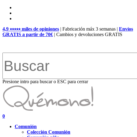
Skip
facebook
to
pinterest
main
instagram
content
4,9 ⭑⭑⭑⭑⭑ miles de opiniones
| Fabricación máx 3 semanas |
Envíos
GRATIS a partir de 70€
| Cambios y devoluciones GRATIS
Presione intro para buscar o ESC para cerrar
Close
Search
search
account
0
Menu
Comunión
Colección Comunión