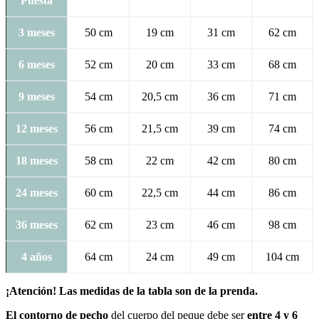
Puesta
3 meses
50 cm
19 cm
31 cm
62 cm
6 meses
52 cm
20 cm
33 cm
68 cm
9 meses
54 cm
20,5 cm
36 cm
71 cm
12 meses
56 cm
21,5 cm
39 cm
74 cm
18 meses
58 cm
22 cm
42 cm
80 cm
24 meses
60 cm
22,5 cm
44 cm
86 cm
36 meses
62 cm
23 cm
46 cm
98 cm
4 años
64 cm
24 cm
49 cm
104 cm
¡Atención! Las medidas de la tabla son de la prenda.
El
contorno de pecho
del cuerpo del peque debe ser
entre 4 y 6