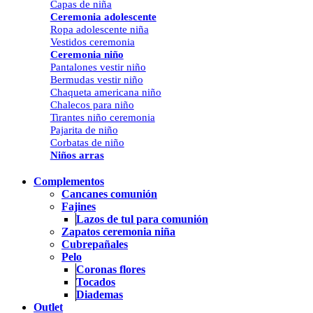
Capas de niña
Ceremonia adolescente
Ropa adolescente niña
Vestidos ceremonia
Ceremonia niño
Pantalones vestir niño
Bermudas vestir niño
Chaqueta americana niño
Chalecos para niño
Tirantes niño ceremonia
Pajarita de niño
Corbatas de niño
Niños arras
Complementos
Cancanes comunión
Fajines
Lazos de tul para comunión
Zapatos ceremonia niña
Cubrepañales
Pelo
Coronas flores
Tocados
Diademas
Outlet