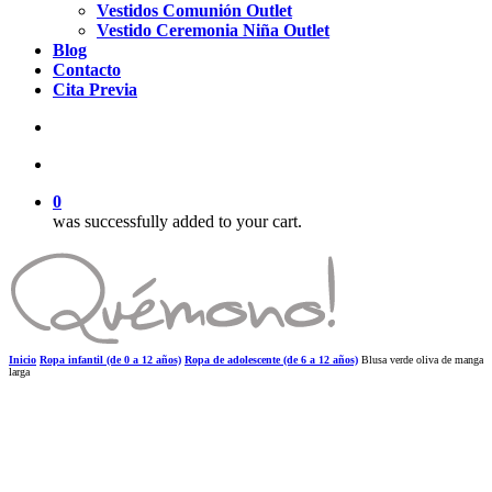
Vestidos Comunión Outlet
Vestido Ceremonia Niña Outlet
Blog
Contacto
Cita Previa
search
account
0
was successfully added to your cart.
Inicio
Ropa infantil (de 0 a 12 años)
Ropa de adolescente (de 6 a 12 años)
Blusa verde oliva de manga
larga