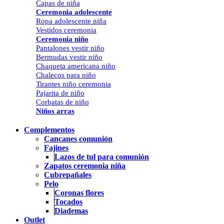
Capas de niña
Ceremonia adolescente
Ropa adolescente niña
Vestidos ceremonia
Ceremonia niño
Pantalones vestir niño
Bermudas vestir niño
Chaqueta americana niño
Chalecos para niño
Tirantes niño ceremonia
Pajarita de niño
Corbatas de niño
Niños arras
Complementos
Cancanes comunión
Fajines
Lazos de tul para comunión
Zapatos ceremonia niña
Cubrepañales
Pelo
Coronas flores
Tocados
Diademas
Outlet