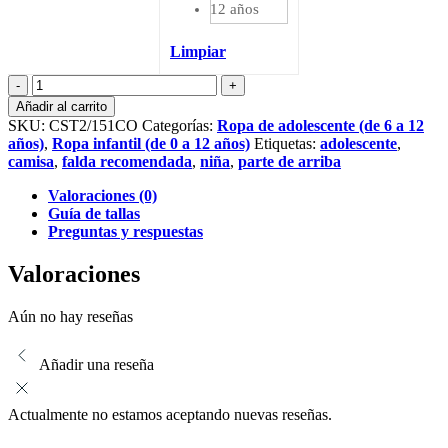
12 años
Limpiar
Blusa
verde
Añadir al carrito
oliva
SKU:
CST2/151CO
Categorías:
Ropa de adolescente (de 6 a 12
de
años)
,
Ropa infantil (de 0 a 12 años)
Etiquetas:
adolescente
,
manga
camisa
,
falda recomendada
,
niña
,
parte de arriba
larga
cantidad
Valoraciones (0)
Guía de tallas
Preguntas y respuestas
Valoraciones
Aún no hay reseñas
Añadir una reseña
Actualmente no estamos aceptando nuevas reseñas.