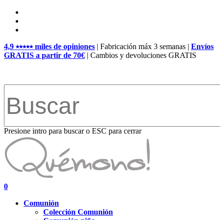
Skip
facebook
to
pinterest
main
instagram
content
4,9 ⭑⭑⭑⭑⭑ miles de opiniones
| Fabricación máx 3 semanas |
Envíos
GRATIS a partir de 70€
| Cambios y devoluciones GRATIS
Presione intro para buscar o ESC para cerrar
Close
Search
search
account
0
Menu
Comunión
Colección Comunión