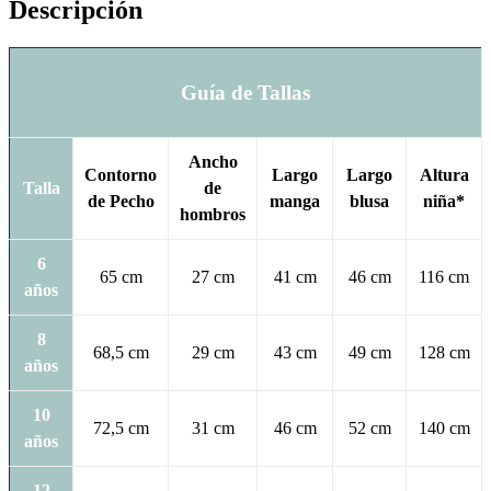
Descripción
Guía de Tallas
Ancho
Contorno
Largo
Largo
Altura
Talla
de
de Pecho
manga
blusa
niña*
hombros
6
65 cm
27 cm
41 cm
46 cm
116 cm
años
8
68,5 cm
29 cm
43 cm
49 cm
128 cm
años
10
72,5 cm
31 cm
46 cm
52 cm
140 cm
años
12