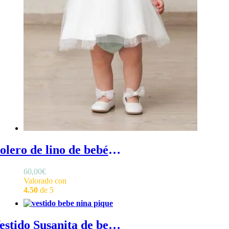
Bolero de lino de bebé - bolero bebe en lino para ceremonias
60,00
€
Valorado con
4.50
de 5
Vestido Susanita de bebé - Vestido ceremonia bebé niña en piqué