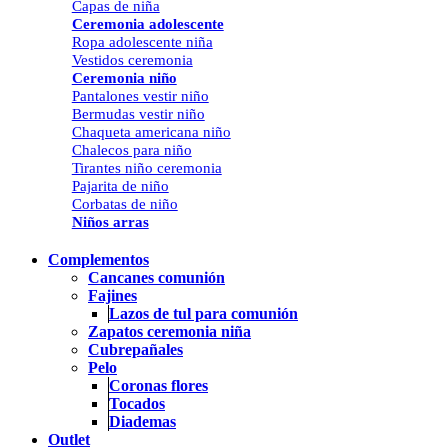
Capas de niña
Ceremonia adolescente
Ropa adolescente niña
Vestidos ceremonia
Ceremonia niño
Pantalones vestir niño
Bermudas vestir niño
Chaqueta americana niño
Chalecos para niño
Tirantes niño ceremonia
Pajarita de niño
Corbatas de niño
Niños arras
Complementos
Cancanes comunión
Fajines
Lazos de tul para comunión
Zapatos ceremonia niña
Cubrepañales
Pelo
Coronas flores
Tocados
Diademas
Outlet