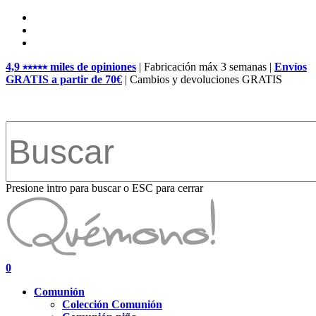
Skip
facebook
to
pinterest
main
instagram
content
4,9 ⭑⭑⭑⭑⭑ miles de opiniones
| Fabricación máx 3 semanas |
Envíos
GRATIS a partir de 70€
| Cambios y devoluciones GRATIS
Presione intro para buscar o ESC para cerrar
Close
Search
search
account
0
Menu
Comunión
Colección Comunión