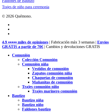
Faldones de Bautizo
Trajes de niño para ceremonia
© 2026 Quémono.
facebook
pinterest
instagram
Close
4,9 ⭑⭑⭑⭑⭑ miles de opiniones
| Fabricación máx 3 semanas |
Envíos
Menu
GRATIS a partir de 70€
| Cambios y devoluciones GRATIS
Comunión
Colección Comunión
Comunión niña
Vestidos de comunión
Zapatos comunión niña
Chaquetas de comunión
Mañanitas de comunión
Trajes comunión niño
Trajes marinero comunión
Bautizo
Bautizo niña
Bautizo niño
Faldones bautizo