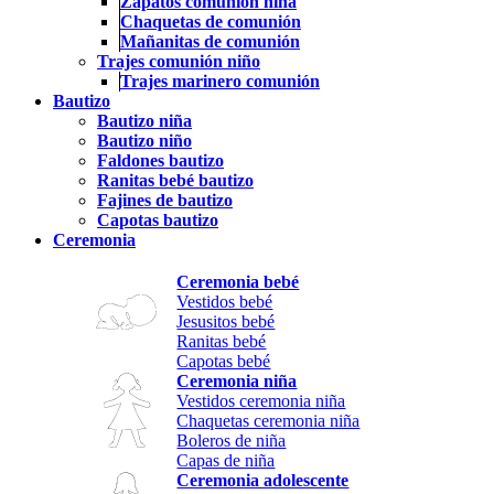
Zapatos comunión niña
Chaquetas de comunión
Mañanitas de comunión
Trajes comunión niño
Trajes marinero comunión
Bautizo
Bautizo niña
Bautizo niño
Faldones bautizo
Ranitas bebé bautizo
Fajines de bautizo
Capotas bautizo
Ceremonia
Ceremonia bebé
Vestidos bebé
Jesusitos bebé
Ranitas bebé
Capotas bebé
Ceremonia niña
Vestidos ceremonia niña
Chaquetas ceremonia niña
Boleros de niña
Capas de niña
Ceremonia adolescente