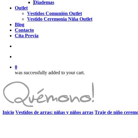
Diademas
Outlet
Vestidos Comunión Outlet
Vestido Ceremonia Niña Outlet
Blog
Contacto
Cita Previa
search
account
0
was successfully added to your cart.
Inicio
Vestidos de arras: niñas y niños arras
Traje de niño cerem