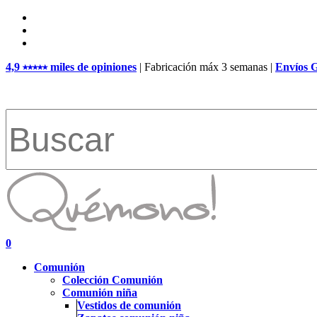
Skip
facebook
to
pinterest
main
instagram
content
4,9 ⭑⭑⭑⭑⭑ miles de opiniones
| Fabricación máx 3 semanas |
Envíos 
Close
Search
search
account
0
Menu
Comunión
Colección Comunión
Comunión niña
Vestidos de comunión