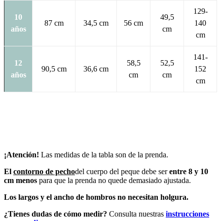
129-
10
49,5
87 cm
34,5 cm
56 cm
140
años
cm
cm
141-
12
58,5
52,5
90,5 cm
36,6 cm
152
años
cm
cm
cm
¡Atención!
Las medidas de la tabla son de la prenda.
El
contorno de pecho
del cuerpo del peque debe ser
entre 8 y 10
cm menos
para que la prenda no quede demasiado ajustada.
Los largos y el ancho de hombros no necesitan holgura.
¿Tienes dudas de cómo medir?
Consulta nuestras
instrucciones