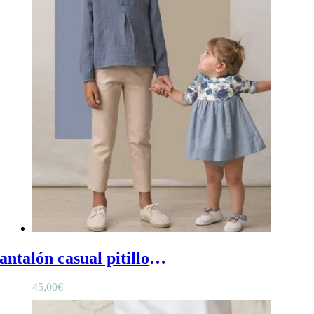
Pantalón casual pitillo beige para niño - Pantalón pitillo niño en beige con trabillas y bolsillos
45,00
€