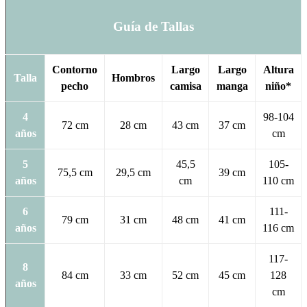
Guía de Tallas
Contorno
Largo
Largo
Altura
Talla
Hombros
pecho
camisa
manga
niño*
4
98-104
72 cm
28 cm
43 cm
37 cm
años
cm
5
45,5
105-
75,5 cm
29,5 cm
39 cm
años
cm
110 cm
6
111-
79 cm
31 cm
48 cm
41 cm
años
116 cm
117-
8
84 cm
33 cm
52 cm
45 cm
128
años
cm