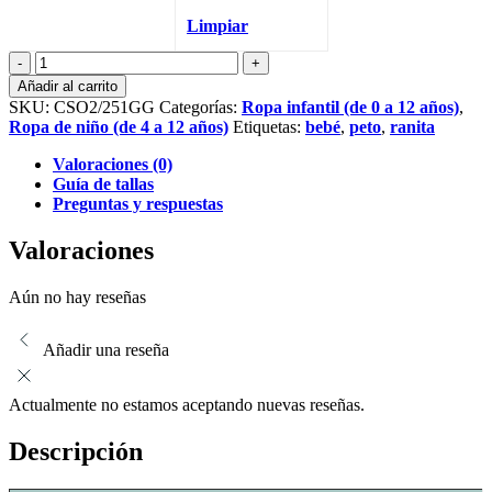
Limpiar
Camisa
polera
Añadir al carrito
de
SKU:
CSO2/251GG
Categorías:
Ropa infantil (de 0 a 12 años)
,
niño
Ropa de niño (de 4 a 12 años)
Etiquetas:
bebé
,
peto
,
ranita
en
azul
Valoraciones (0)
petróleo
Guía de tallas
cantidad
Preguntas y respuestas
Valoraciones
Aún no hay reseñas
Añadir una reseña
Actualmente no estamos aceptando nuevas reseñas.
Descripción