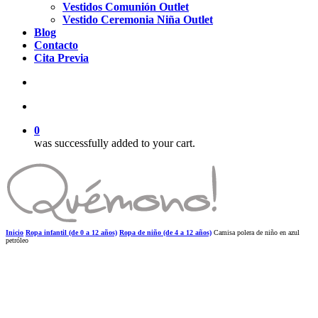
Vestidos Comunión Outlet
Vestido Ceremonia Niña Outlet
Blog
Contacto
Cita Previa
search
account
0
was successfully added to your cart.
Inicio
Ropa infantil (de 0 a 12 años)
Ropa de niño (de 4 a 12 años)
Camisa polera de niño en azul
petróleo