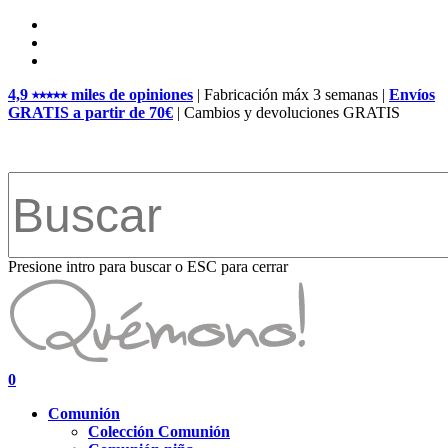
Skip
facebook
to
pinterest
main
instagram
content
4,9 ⭑⭑⭑⭑⭑ miles de opiniones
| Fabricación máx 3 semanas |
Envíos
GRATIS a partir de 70€
| Cambios y devoluciones GRATIS
Presione intro para buscar o ESC para cerrar
Close
Search
search
account
0
Menu
Comunión
Colección Comunión