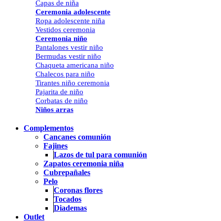
Capas de niña
Ceremonia adolescente
Ropa adolescente niña
Vestidos ceremonia
Ceremonia niño
Pantalones vestir niño
Bermudas vestir niño
Chaqueta americana niño
Chalecos para niño
Tirantes niño ceremonia
Pajarita de niño
Corbatas de niño
Niños arras
Complementos
Cancanes comunión
Fajines
Lazos de tul para comunión
Zapatos ceremonia niña
Cubrepañales
Pelo
Coronas flores
Tocados
Diademas
Outlet