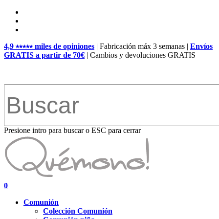
Skip
facebook
to
pinterest
main
instagram
content
4,9 ⭑⭑⭑⭑⭑ miles de opiniones
| Fabricación máx 3 semanas |
Envíos
GRATIS a partir de 70€
| Cambios y devoluciones GRATIS
Presione intro para buscar o ESC para cerrar
Close
Search
search
account
0
Menu
Comunión
Colección Comunión