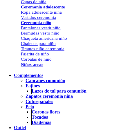
Capas de niña
Ceremonia adolescente
Ropa adolescente niña
Vestidos ceremonia
Ceremonia niño
Pantalones vestir niño
Bermudas vestir niño
Chaqueta americana niño
Chalecos para niño
Tirantes niño ceremonia
Pajarita de niño
Corbatas de niño
Niños arras
Complementos
Cancanes comunión
Fajines
Lazos de tul para comunión
Zapatos ceremonia niña
Cubrepañales
Pelo
Coronas flores
Tocados
Diademas
Outlet