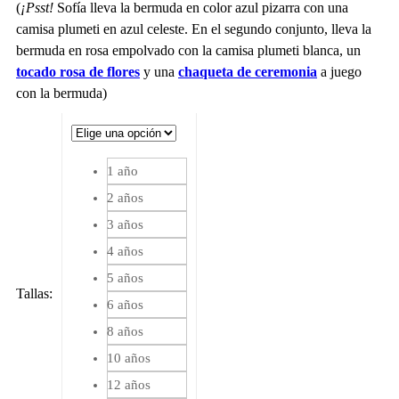
(
¡Psst!
Sofía lleva la bermuda en color azul pizarra con una
camisa plumeti en azul celeste. En el segundo conjunto, lleva la
bermuda en rosa empolvado con la camisa plumeti blanca, un
tocado rosa de flores
y una
chaqueta de ceremonia
a juego
con la bermuda)
1 año
2 años
3 años
4 años
5 años
Tallas
:
6 años
8 años
10 años
12 años