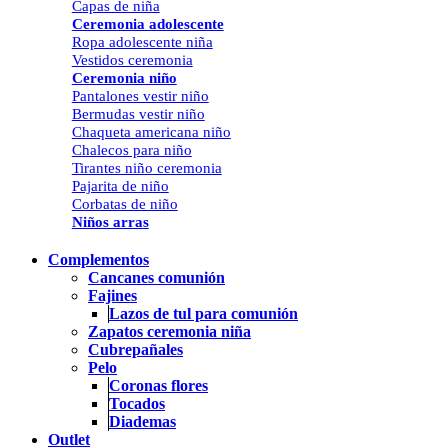
Capas de niña
Ceremonia adolescente
Ropa adolescente niña
Vestidos ceremonia
Ceremonia niño
Pantalones vestir niño
Bermudas vestir niño
Chaqueta americana niño
Chalecos para niño
Tirantes niño ceremonia
Pajarita de niño
Corbatas de niño
Niños arras
Complementos
Cancanes comunión
Fajines
Lazos de tul para comunión
Zapatos ceremonia niña
Cubrepañales
Pelo
Coronas flores
Tocados
Diademas
Outlet