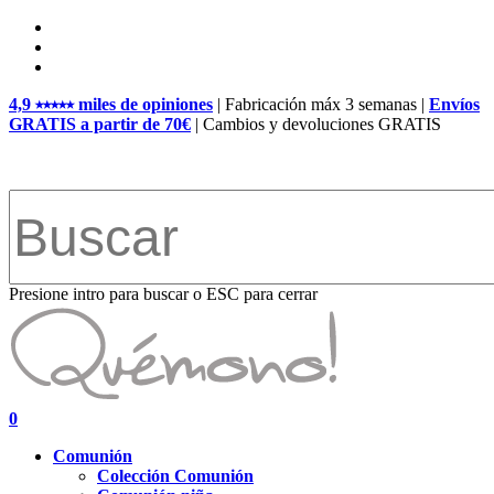
Skip
facebook
to
pinterest
main
instagram
content
4,9 ⭑⭑⭑⭑⭑ miles de opiniones
| Fabricación máx 3 semanas |
Envíos
GRATIS a partir de 70€
| Cambios y devoluciones GRATIS
Presione intro para buscar o ESC para cerrar
Close
Search
search
account
0
Menu
Comunión
Colección Comunión