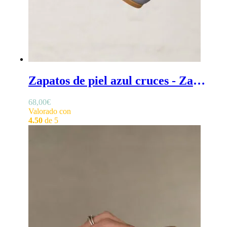
Zapatos de piel azul cruces - Zapatos azules para niña, en piel con cruces en empeine tipo bailarina y ligero tacón
68,00
€
Valorado con
4.50
de 5