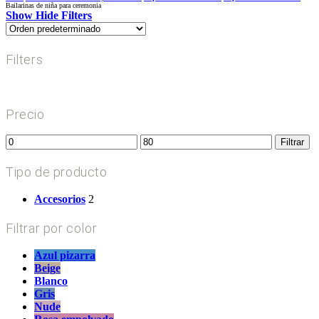
Bailarinas de niña para ceremonia
Show
Hide
Filters
Filters
Close
Filters
Precio
Precio
Precio
Filtrar
mínimo
máximo
Tipo de producto
Accesorios
2
Filtrar por color
Azul pizarra
Beige
Blanco
Gris
Nude