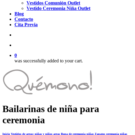
Vestidos Comunión Outlet
Vestido Ceremonia Niña Outlet
Blog
Contacto
Cita Previa
search
account
0
was successfully added to your cart.
Bailarinas de niña para
ceremonia
Inicio
Vestidos de arras: niñas y niños arras
Ropa de ceremonia niñas
Zapatos ceremonia niñas