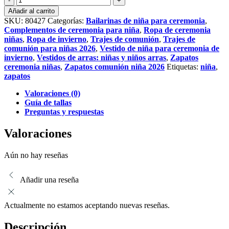
de
Añadir al carrito
piel
SKU:
80427
Categorías:
Bailarinas de niña para ceremonia
,
morados
Complementos de ceremonia para niña
,
Ropa de ceremonia
cantidad
niñas
,
Ropa de invierno
,
Trajes de comunión
,
Trajes de
comunión para niñas 2026
,
Vestido de niña para ceremonia de
invierno
,
Vestidos de arras: niñas y niños arras
,
Zapatos
ceremonia niñas
,
Zapatos comunión niña 2026
Etiquetas:
niña
,
zapatos
Valoraciones (0)
Guía de tallas
Preguntas y respuestas
Valoraciones
Aún no hay reseñas
Añadir una reseña
Actualmente no estamos aceptando nuevas reseñas.
Descripción