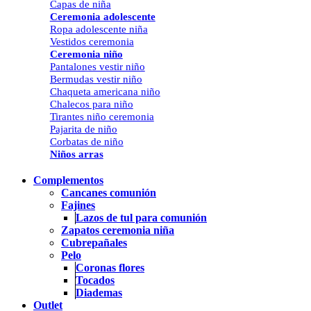
Capas de niña
Ceremonia adolescente
Ropa adolescente niña
Vestidos ceremonia
Ceremonia niño
Pantalones vestir niño
Bermudas vestir niño
Chaqueta americana niño
Chalecos para niño
Tirantes niño ceremonia
Pajarita de niño
Corbatas de niño
Niños arras
Complementos
Cancanes comunión
Fajines
Lazos de tul para comunión
Zapatos ceremonia niña
Cubrepañales
Pelo
Coronas flores
Tocados
Diademas
Outlet