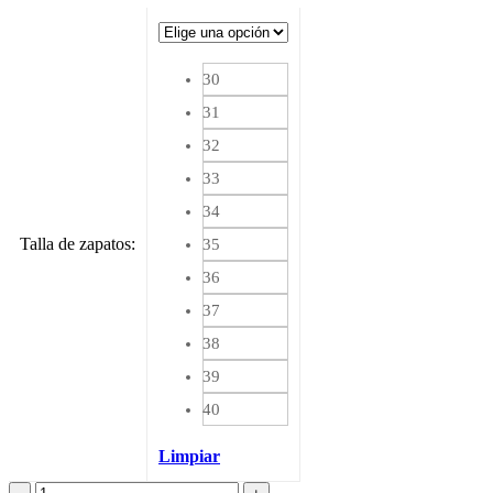
30
31
32
33
34
Talla de zapatos
:
35
36
37
38
39
40
Limpiar
Zapatos