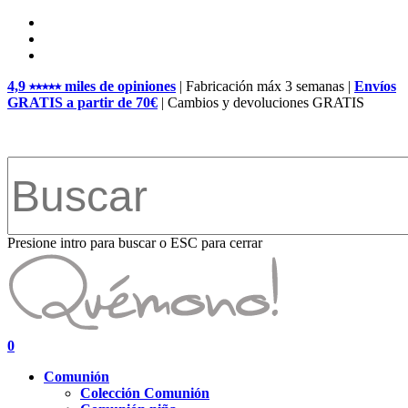
Skip
facebook
to
pinterest
main
instagram
content
4,9 ⭑⭑⭑⭑⭑ miles de opiniones
| Fabricación máx 3 semanas |
Envíos
GRATIS a partir de 70€
| Cambios y devoluciones GRATIS
Presione intro para buscar o ESC para cerrar
Close
Search
search
account
0
Menu
Comunión
Colección Comunión