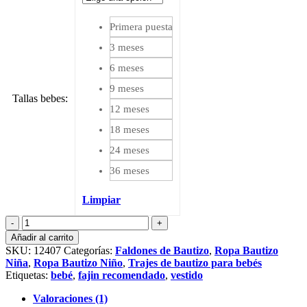
Primera puesta
3 meses
6 meses
9 meses
Tallas bebes
:
12 meses
18 meses
24 meses
36 meses
Limpiar
Faldón
de
Añadir al carrito
bautizo
SKU:
12407
Categorías:
Faldones de Bautizo
,
Ropa Bautizo
Hanna
Niña
,
Ropa Bautizo Niño
,
Trajes de bautizo para bebés
cantidad
Etiquetas:
bebé
,
fajin recomendado
,
vestido
Valoraciones (1)