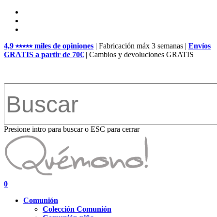
Skip
facebook
to
pinterest
main
instagram
content
4,9 ⭑⭑⭑⭑⭑ miles de opiniones
| Fabricación máx 3 semanas |
Envíos
GRATIS a partir de 70€
| Cambios y devoluciones GRATIS
Presione intro para buscar o ESC para cerrar
Close
Search
search
account
0
Menu
Comunión
Colección Comunión