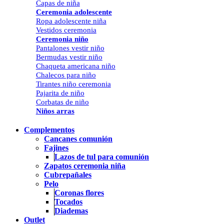
Capas de niña
Ceremonia adolescente
Ropa adolescente niña
Vestidos ceremonia
Ceremonia niño
Pantalones vestir niño
Bermudas vestir niño
Chaqueta americana niño
Chalecos para niño
Tirantes niño ceremonia
Pajarita de niño
Corbatas de niño
Niños arras
Complementos
Cancanes comunión
Fajines
Lazos de tul para comunión
Zapatos ceremonia niña
Cubrepañales
Pelo
Coronas flores
Tocados
Diademas
Outlet