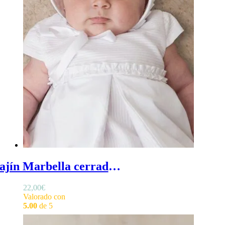
Fajín Marbella cerrado de bebé - Fajín para bebé en lino con volantes frusfrus en el frontal
22,00
€
Valorado con
5.00
de 5