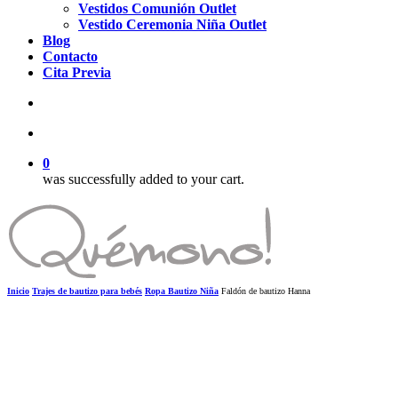
Vestidos Comunión Outlet
Vestido Ceremonia Niña Outlet
Blog
Contacto
Cita Previa
search
account
0
was successfully added to your cart.
Inicio
Trajes de bautizo para bebés
Ropa Bautizo Niña
Faldón de bautizo Hanna