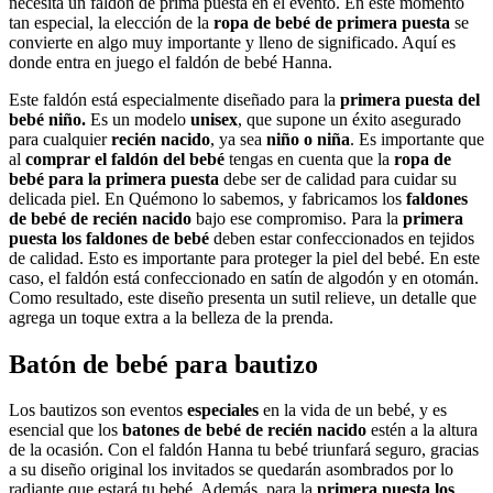
necesita un faldón de prima puesta en el evento. En este momento
tan especial, la elección de la
ropa de bebé de primera puesta
se
convierte en algo muy importante y lleno de significado. Aquí es
donde entra en juego el faldón de bebé Hanna.
Este faldón está especialmente diseñado para la
primera puesta del
bebé niño.
Es un modelo
unisex
, que supone un éxito asegurado
para cualquier
recién nacido
, ya sea
niño o niña
. Es importante que
al
comprar el faldón del bebé
tengas en cuenta que la
ropa de
bebé para la primera puesta
debe ser de calidad para cuidar su
delicada piel. En Quémono lo sabemos, y fabricamos los
faldones
de bebé de recién nacido
bajo ese compromiso. Para la
primera
puesta los faldones de bebé
deben estar confeccionados en tejidos
de calidad. Esto es importante para proteger la piel del bebé. En este
caso, el faldón está confeccionado en satín de algodón y en otomán.
Como resultado, este diseño presenta un sutil relieve, un detalle que
agrega un toque extra a la belleza de la prenda.
Batón de bebé para bautizo
Los bautizos son eventos
especiales
en la vida de un bebé, y es
esencial que los
batones de bebé de recién nacido
estén a la altura
de la ocasión. Con el faldón Hanna tu bebé triunfará seguro, gracias
a su diseño original los invitados se quedarán asombrados por lo
radiante que estará tu bebé. Además, para la
primera puesta los