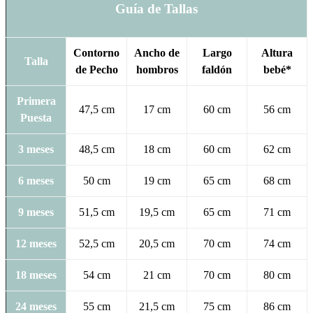
Guía de Tallas
Contorno
Ancho de
Largo
Altura
Talla
de Pecho
hombros
faldón
bebé*
Primera
47,5 cm
17 cm
60 cm
56 cm
Puesta
3 meses
48,5 cm
18 cm
60 cm
62 cm
6 meses
50 cm
19 cm
65 cm
68 cm
9 meses
51,5 cm
19,5 cm
65 cm
71 cm
12 meses
52,5 cm
20,5 cm
70 cm
74 cm
18 meses
54 cm
21 cm
70 cm
80 cm
24 meses
55 cm
21,5 cm
75 cm
86 cm