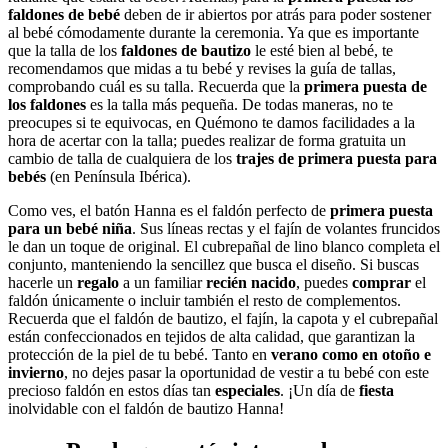
faldones de bebé
deben de ir abiertos por atrás para poder sostener
al bebé cómodamente durante la ceremonia. Ya que es importante
que la talla de los
faldones de bautizo
le esté bien al bebé, te
recomendamos que midas a tu bebé y revises la guía de tallas,
comprobando cuál es su talla. Recuerda que la
primera puesta de
los faldones
es la talla más pequeña. De todas maneras, no te
preocupes si te equivocas, en Quémono te damos facilidades a la
hora de acertar con la talla; puedes realizar de forma gratuita un
cambio de talla de cualquiera de los
trajes de primera puesta para
bebés
(en Península Ibérica).
Como ves, el batón Hanna es el faldón perfecto de
primera puesta
para un bebé niña
. Sus líneas rectas y el fajín de volantes fruncidos
le dan un toque de original. El cubrepañal de lino blanco completa el
conjunto, manteniendo la sencillez que busca el diseño. Si buscas
hacerle un
regalo
a un familiar
recién nacido
, puedes
comprar
el
faldón únicamente o incluir también el resto de complementos.
Recuerda que el faldón de bautizo, el fajín, la capota y el cubrepañal
están confeccionados en tejidos de alta calidad, que garantizan la
protección de la piel de tu bebé. Tanto en
verano como en otoño e
invierno
, no dejes pasar la oportunidad de vestir a tu bebé con este
precioso faldón en estos días tan
especiales
. ¡Un día de
fiesta
inolvidable con el faldón de bautizo Hanna!