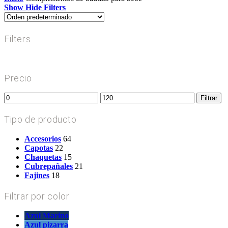
Show
Hide
Filters
Filters
Close
Filters
Precio
Precio
Precio
Filtrar
mínimo
máximo
Tipo de producto
Accesorios
64
Capotas
22
Chaquetas
15
Cubrepañales
21
Fajines
18
Filtrar por color
Azul Marino
Azul pizarra