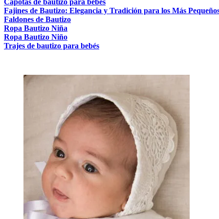
Capotas de bautizo para bebés
Fajines de Bautizo: Elegancia y Tradición para los Más Pequeño
Faldones de Bautizo
Ropa Bautizo Niña
Ropa Bautizo Niño
Trajes de bautizo para bebés