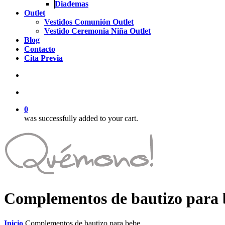
Diademas
Outlet
Vestidos Comunión Outlet
Vestido Ceremonia Niña Outlet
Blog
Contacto
Cita Previa
search
account
0
was successfully added to your cart.
Complementos de bautizo para 
Inicio
Complementos de bautizo para bebe