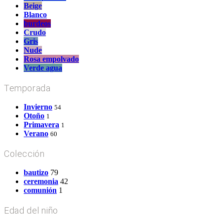
Beige
Blanco
burdeos
Crudo
Gris
Nude
Rosa empolvado
Verde agua
Temporada
Invierno
54
Otoño
1
Primavera
1
Verano
60
Colección
bautizo
79
ceremonia
42
comunión
1
Edad del niño