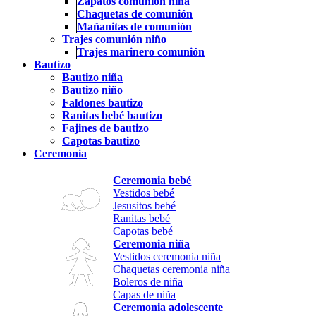
Zapatos comunión niña
Chaquetas de comunión
Mañanitas de comunión
Trajes comunión niño
Trajes marinero comunión
Bautizo
Bautizo niña
Bautizo niño
Faldones bautizo
Ranitas bebé bautizo
Fajines de bautizo
Capotas bautizo
Ceremonia
Ceremonia bebé
Vestidos bebé
Jesusitos bebé
Ranitas bebé
Capotas bebé
Ceremonia niña
Vestidos ceremonia niña
Chaquetas ceremonia niña
Boleros de niña
Capas de niña
Ceremonia adolescente