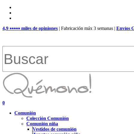
Skip
facebook
to
pinterest
main
instagram
content
4,9 ⭑⭑⭑⭑⭑ miles de opiniones
| Fabricación máx 3 semanas |
Envíos 
Close
Search
search
account
0
Menu
Comunión
Colección Comunión
Comunión niña
Vestidos de comunión