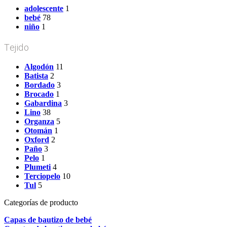
adolescente
1
bebé
78
niño
1
Tejido
Algodón
11
Batista
2
Bordado
3
Brocado
1
Gabardina
3
Lino
38
Organza
5
Otomán
1
Oxford
2
Paño
3
Pelo
1
Plumeti
4
Terciopelo
10
Tul
5
Categorías de producto
Capas de bautizo de bebé