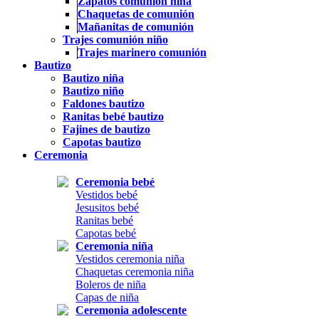
Zapatos comunión niña
Chaquetas de comunión
Mañanitas de comunión
Trajes comunión niño
Trajes marinero comunión
Bautizo
Bautizo niña
Bautizo niño
Faldones bautizo
Ranitas bebé bautizo
Fajines de bautizo
Capotas bautizo
Ceremonia
Ceremonia bebé
Vestidos bebé
Jesusitos bebé
Ranitas bebé
Capotas bebé
Ceremonia niña
Vestidos ceremonia niña
Chaquetas ceremonia niña
Boleros de niña
Capas de niña
Ceremonia adolescente