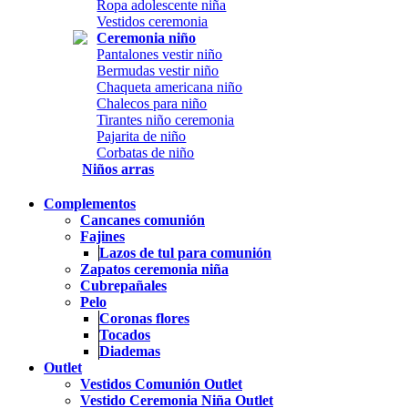
Ropa adolescente niña
Vestidos ceremonia
Ceremonia niño
Pantalones vestir niño
Bermudas vestir niño
Chaqueta americana niño
Chalecos para niño
Tirantes niño ceremonia
Pajarita de niño
Corbatas de niño
Niños arras
Complementos
Cancanes comunión
Fajines
Lazos de tul para comunión
Zapatos ceremonia niña
Cubrepañales
Pelo
Coronas flores
Tocados
Diademas
Outlet
Vestidos Comunión Outlet
Vestido Ceremonia Niña Outlet