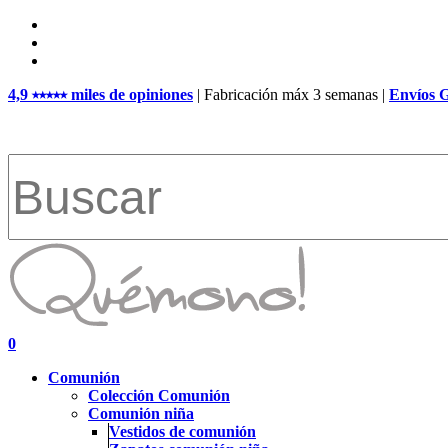
Skip
facebook
to
pinterest
main
instagram
content
4,9 ⭑⭑⭑⭑⭑ miles de opiniones
| Fabricación máx 3 semanas |
Envíos 
Close
Search
search
account
0
Menu
Comunión
Colección Comunión
Comunión niña
Vestidos de comunión