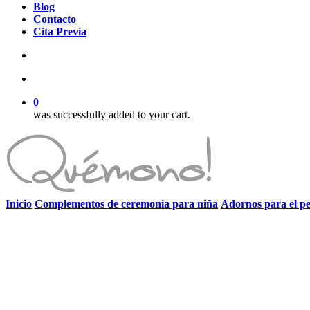
Blog
Contacto
Cita Previa
search
account
0
was successfully added to your cart.
Inicio
Complementos de ceremonia para niña
Adornos para el pe