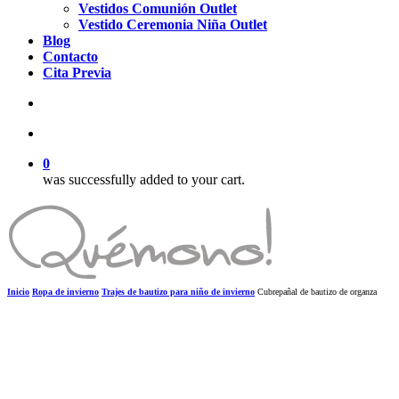
Vestidos Comunión Outlet
Vestido Ceremonia Niña Outlet
Blog
Contacto
Cita Previa
search
account
0
was successfully added to your cart.
Inicio
Ropa de invierno
Trajes de bautizo para niño de invierno
Cubrepañal de bautizo de organza