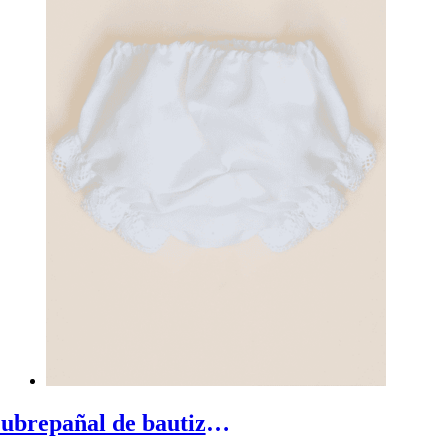
Cubrepañal de bautizo Julieta - Cubrepañal bautizo de lino blanco con puntilla de algodón de crochet