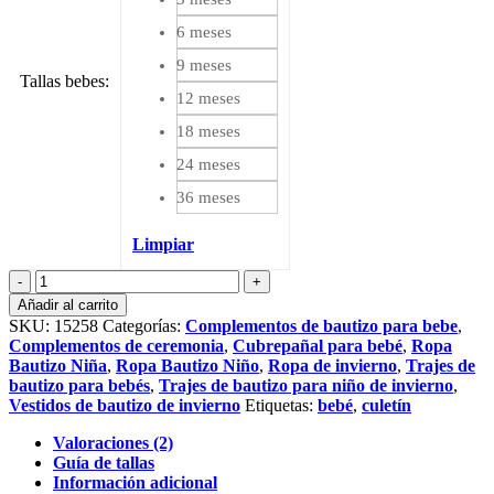
6 meses
9 meses
Tallas bebes
:
12 meses
18 meses
24 meses
36 meses
Limpiar
Cubrepañal
de
Añadir al carrito
bautizo
SKU:
15258
Categorías:
Complementos de bautizo para bebe
,
de
Complementos de ceremonia
,
Cubrepañal para bebé
,
Ropa
organza
Bautizo Niña
,
Ropa Bautizo Niño
,
Ropa de invierno
,
Trajes de
cantidad
bautizo para bebés
,
Trajes de bautizo para niño de invierno
,
Vestidos de bautizo de invierno
Etiquetas:
bebé
,
culetín
Valoraciones (2)
Guía de tallas
Información adicional