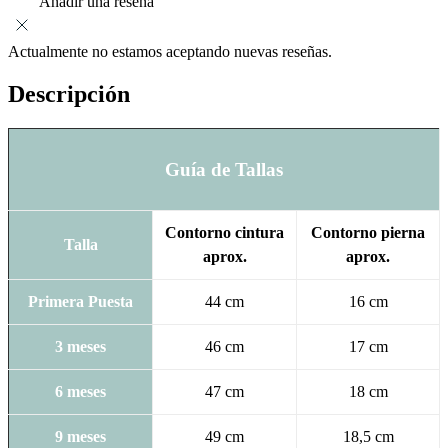
Añadir una reseña
Actualmente no estamos aceptando nuevas reseñas.
Descripción
Guía de Tallas
Contorno cintura
Contorno pierna
Talla
aprox.
aprox.
Primera Puesta
44 cm
16 cm
3 meses
46 cm
17 cm
6 meses
47 cm
18 cm
9 meses
49 cm
18,5 cm