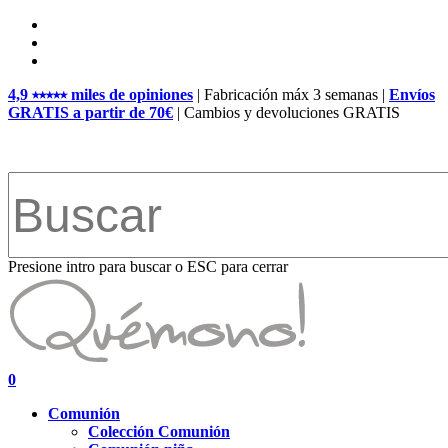
Skip
facebook
to
pinterest
main
instagram
content
4,9 ⭑⭑⭑⭑⭑ miles de opiniones
| Fabricación máx 3 semanas |
Envíos
GRATIS a partir de 70€
| Cambios y devoluciones GRATIS
Presione intro para buscar o ESC para cerrar
Close
Search
search
account
0
Menu
Comunión
Colección Comunión