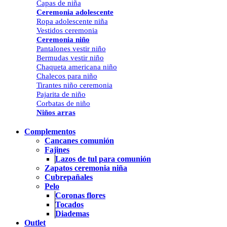
Capas de niña
Ceremonia adolescente
Ropa adolescente niña
Vestidos ceremonia
Ceremonia niño
Pantalones vestir niño
Bermudas vestir niño
Chaqueta americana niño
Chalecos para niño
Tirantes niño ceremonia
Pajarita de niño
Corbatas de niño
Niños arras
Complementos
Cancanes comunión
Fajines
Lazos de tul para comunión
Zapatos ceremonia niña
Cubrepañales
Pelo
Coronas flores
Tocados
Diademas
Outlet