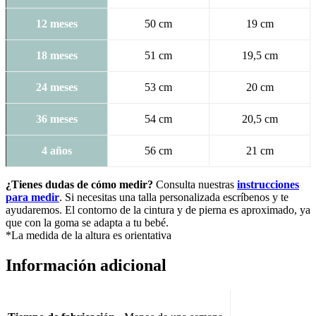
12 meses
50 cm
19 cm
18 meses
51 cm
19,5 cm
24 meses
53 cm
20 cm
36 meses
54 cm
20,5 cm
4 años
56 cm
21 cm
¿Tienes dudas de cómo medir?
Consulta nuestras
instrucciones
para medir
. Si necesitas una talla personalizada escríbenos y te
ayudaremos. El contorno de la cintura y de pierna es aproximado, ya
que con la goma se adapta a tu bebé.
*La medida de la altura es orientativa
Información adicional