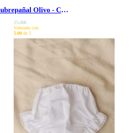
Cubrepañal Olivo - Cubrepañal bautizo en algodón orgánico con volantes en las perneras
25,00
€
Valorado con
5.00
de 5