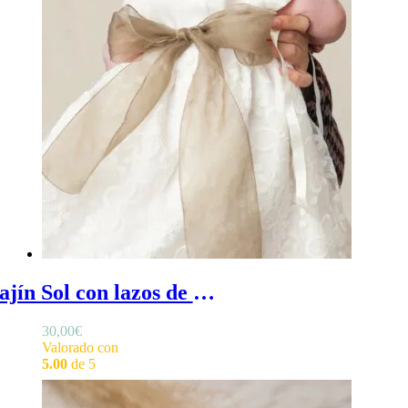
Fajín Sol con lazos de organza de bebé - Fajín bebé de organza semitransparente
30,00
€
Valorado con
5.00
de 5