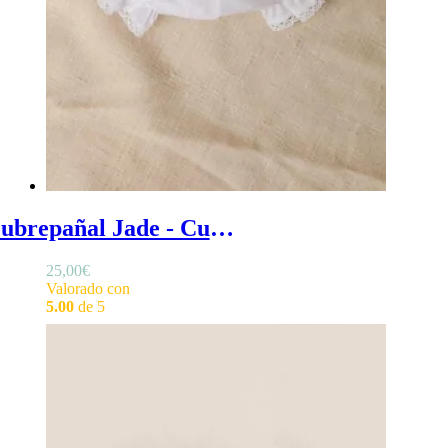
Cubrepañal Jade - Cubrepañal bebé blanco para bautizo en lino
25,00
€
Valorado con
5.00
de 5