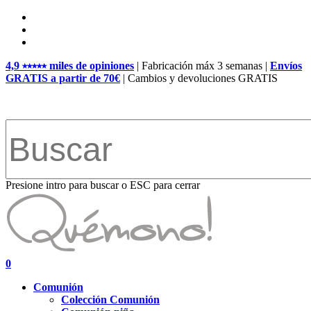
Skip
facebook
to
pinterest
main
instagram
content
4,9 ⭑⭑⭑⭑⭑ miles de opiniones
| Fabricación máx 3 semanas |
Envíos
GRATIS a partir de 70€
| Cambios y devoluciones GRATIS
Presione intro para buscar o ESC para cerrar
Close
Search
search
account
0
Menu
Comunión
Colección Comunión