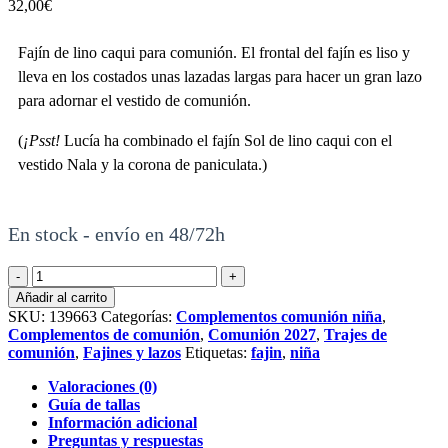
32,00
€
Fajín de lino caqui para comunión. El frontal del fajín es liso y
lleva en los costados unas lazadas largas para hacer un gran lazo
para adornar el vestido de comunión.
(
¡Psst!
Lucía ha combinado el fajín Sol de lino caqui con el
vestido Nala y la corona de paniculata.)
En stock - envío en 48/72h
Fajín
sol
Añadir al carrito
de
SKU:
139663
Categorías:
Complementos comunión niña
,
comunión
Complementos de comunión
,
Comunión 2027
,
Trajes de
de
comunión
,
Fajines y lazos
Etiquetas:
fajin
,
niña
caqui
cantidad
Valoraciones (0)
Guía de tallas
Información adicional
Preguntas y respuestas