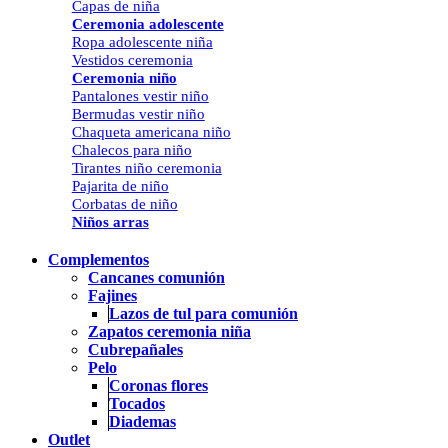
Capas de niña
Ceremonia adolescente
Ropa adolescente niña
Vestidos ceremonia
Ceremonia niño
Pantalones vestir niño
Bermudas vestir niño
Chaqueta americana niño
Chalecos para niño
Tirantes niño ceremonia
Pajarita de niño
Corbatas de niño
Niños arras
Complementos
Cancanes comunión
Fajines
Lazos de tul para comunión
Zapatos ceremonia niña
Cubrepañales
Pelo
Coronas flores
Tocados
Diademas
Outlet