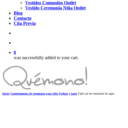
Vestidos Comunión Outlet
Vestido Ceremonia Niña Outlet
Blog
Contacto
Cita Previa
search
account
0
was successfully added to your cart.
Inicio
Complementos de ceremonia para niña
Fajines y lazos
Fajín sol de comunión de caqui