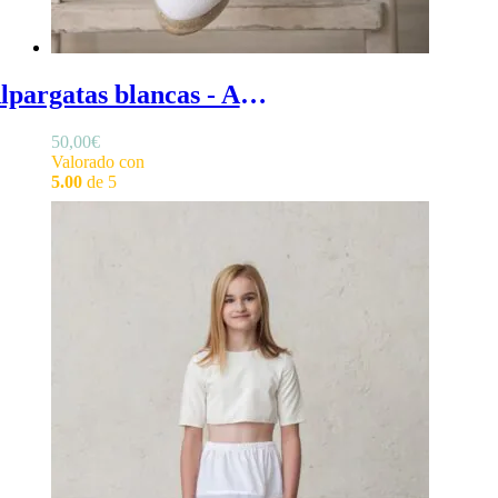
Alpargatas blancas - Alpargatas de niña para ceremonia, alpargatas blancas de niña estilo esparteñas con cintas
50,00
€
Valorado con
5.00
de 5