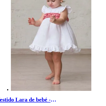
Vestido Lara de bebé - Vestido ceremonia bebé con volante en bajo y alitas en mangas