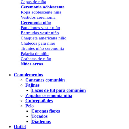
Capas de niña
Ceremonia adolescente
Ropa adolescente niña
Vestidos ceremonia
Ceremonia niño
Pantalones vestir niño
Bermudas vestir niño
Chaqueta americana niño
Chalecos para niño
Tirantes niño ceremonia
Pajarita de niño
Corbatas de niño
Niños arras
Complementos
Cancanes comunión
Fajines
Lazos de tul para comunión
Zapatos ceremonia niña
Cubrepañales
Pelo
Coronas flores
Tocados
Diademas
Outlet