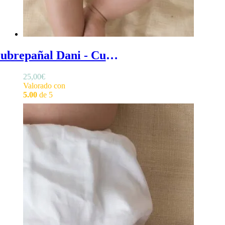
Cubrepañal Dani - Cubrepañal bautizo en algodón brocado con volantes en las perneras
25,00
€
Valorado con
5.00
de 5