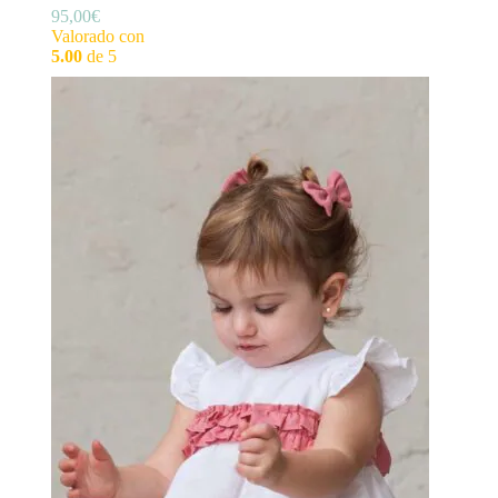
95,00
€
Valorado con
5.00
de 5