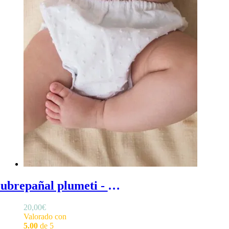
Cubrepañal plumeti - Cubrepañal plumeti blanco con volantitos en las perneras
20,00
€
Valorado con
5.00
de 5