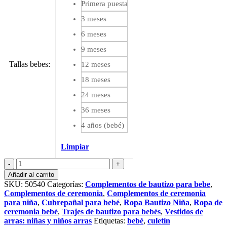
Primera puesta
3 meses
6 meses
9 meses
Tallas bebes
:
12 meses
18 meses
24 meses
36 meses
4 años (bebé)
Limpiar
Cubrepañal
de
Añadir al carrito
lino
SKU:
50540
Categorías:
Complementos de bautizo para bebe
,
rosa
Complementos de ceremonia
,
Complementos de ceremonia
empolvado
para niña
,
Cubrepañal para bebé
,
Ropa Bautizo Niña
,
Ropa de
cantidad
ceremonia bebé
,
Trajes de bautizo para bebés
,
Vestidos de
arras: niñas y niños arras
Etiquetas:
bebé
,
culetín