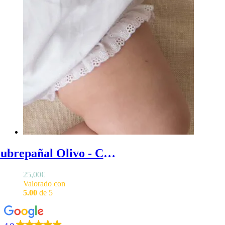
Cubrepañal Olivo - Cubrepañal bautizo en algodón orgánico con volantes en las perneras
25,00
€
Valorado con
5.00
de 5