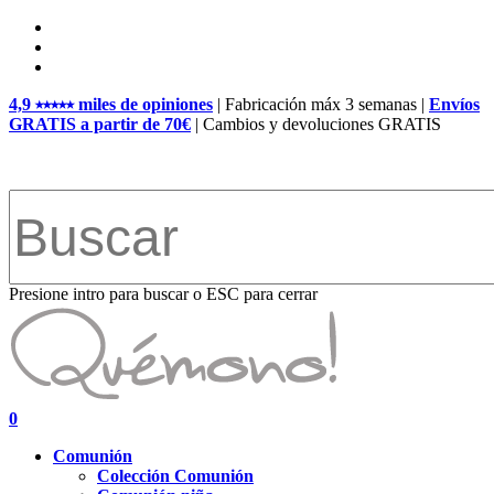
Skip
facebook
to
pinterest
main
instagram
content
4,9 ⭑⭑⭑⭑⭑ miles de opiniones
| Fabricación máx 3 semanas |
Envíos
GRATIS a partir de 70€
| Cambios y devoluciones GRATIS
Presione intro para buscar o ESC para cerrar
Close
Search
search
account
0
Menu
Comunión
Colección Comunión