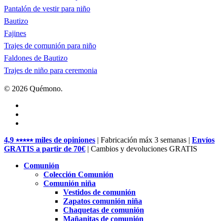
Pantalón de vestir para niño
Bautizo
Fajines
Trajes de comunión para niño
Faldones de Bautizo
Trajes de niño para ceremonia
© 2026 Quémono.
facebook
pinterest
instagram
Close
4,9 ⭑⭑⭑⭑⭑ miles de opiniones
| Fabricación máx 3 semanas |
Envíos
Menu
GRATIS a partir de 70€
| Cambios y devoluciones GRATIS
Comunión
Colección Comunión
Comunión niña
Vestidos de comunión
Zapatos comunión niña
Chaquetas de comunión
Mañanitas de comunión