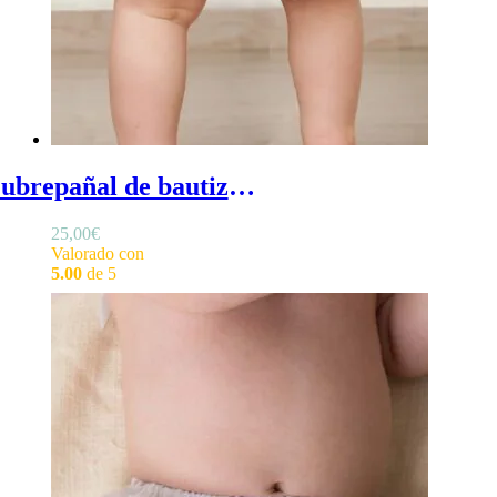
Cubrepañal de bautizo Lía - Cubrepañal bautizo en lino blanco con volantes en las perneras
25,00
€
Valorado con
5.00
de 5