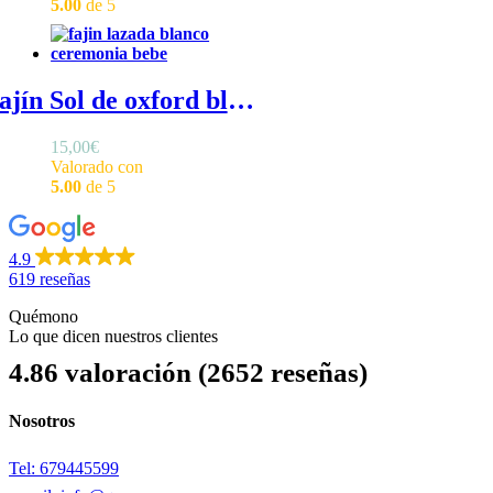
5.00
de 5
Fajín Sol de oxford blanco de bebé - Fajín ceremonia bebé en oxford blanco
15,00
€
Valorado con
5.00
de 5
4.9
619 reseñas
Quémono
Lo que dicen nuestros clientes
4.86 valoración
(2652 reseñas)
Nosotros
Tel: 679445599