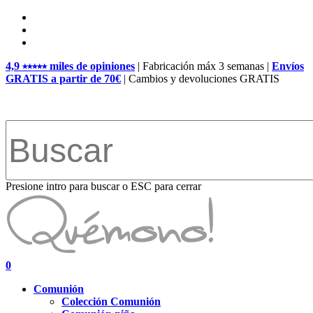
Skip
facebook
to
pinterest
main
instagram
content
4,9 ⭑⭑⭑⭑⭑ miles de opiniones
| Fabricación máx 3 semanas |
Envíos
GRATIS a partir de 70€
| Cambios y devoluciones GRATIS
Presione intro para buscar o ESC para cerrar
Close
Search
search
account
0
Menu
Comunión
Colección Comunión