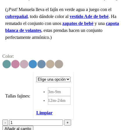
(
¡Psst!
Manuela lleva el fajín en verde agua a juego con el
cubrepañal
, todo dándole color al
vestido Ade de bebé
. Ha
rematado el conjunto con unos
zapatos de bebé
y una
capota
blanca de volantes
, estas prendas hacen un conjunto
perfectamente armónico.)
Color:
3m-9m
Tallas fajines
:
12m-24m
Limpiar
Fajín
dos
Añadir al carrito