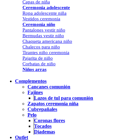
Capas de niña
Ceremonia adolescente
Ropa adolescente niña
Vestidos ceremonia
Ceremonia niño
Pantalones vestir niño
Bermudas vestir niño
Chaqueta americana niño
Chalecos para niño
Tirantes niño ceremonia
Pajarita de niño
Corbatas de niño
Niños arras
Complementos
Cancanes comunión
Fajines
Lazos de tul para comunión
Zapatos ceremonia niña
Cubrepañales
Pelo
Coronas flores
Tocados
Diademas
Outlet