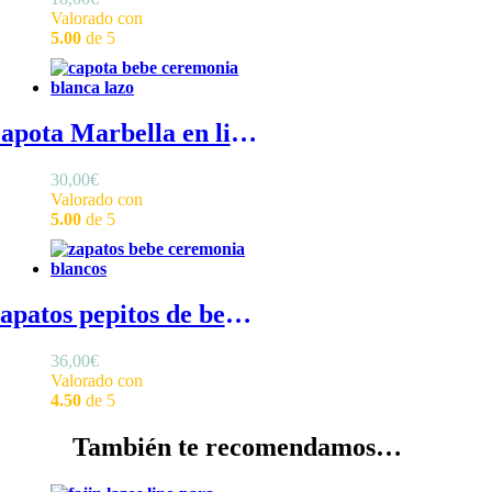
Valorado con
5.00
de 5
Capota Marbella en lino blanco - Capota ceremonia bebé en lino con volante en el frontal y lazo en la nuca
30,00
€
Valorado con
5.00
de 5
Zapatos pepitos de bebé - Zapatos bebé niña ceremonia con detalle troquelado en el frontal
36,00
€
Valorado con
4.50
de 5
También te recomendamos…