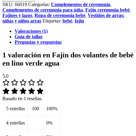
volantes
SKU:
66019
Categorías:
Complementos de ceremonia
,
de
Complementos de ceremonia para niña
,
Fajín ceremonia bebé
,
bebé
Fajines y lazos
,
Ropa de ceremonia bebé
,
Vestidos de arras:
en
niñas y niños arras
Etiquetas:
bebé
,
fajin
lino
verde
Valoraciones (1)
agua
Guía de tallas
cantidad
Preguntas y respuestas
1 valoración en
Fajín dos volantes de bebé
en lino verde agua
5,0
Basado en 1 reseñas.
5 estrellas
100
100%
4 estrellas
0%