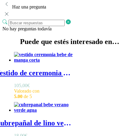
Haz una pregunta
No hay preguntas todavía
Puede que estés interesado en…
Vestido de ceremonia Ade de bebé - Vestido ceremonia bebé niña en lino blanco con volantes en mangas
105,00
€
Valorado con
5.00
de 5
Cubrepañal de lino verde agua - Cubrepañal bebé en lino de color verde agua con volantitos en las perneras
18,00
€