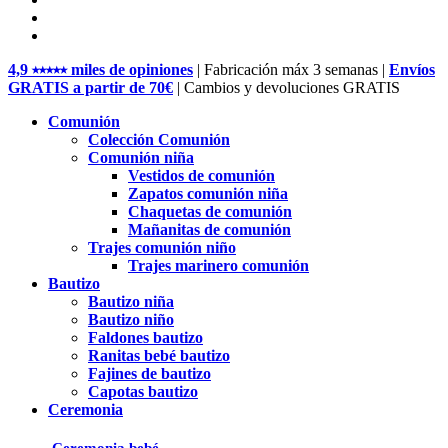
pinterest
instagram
Close
4,9 ⭑⭑⭑⭑⭑ miles de opiniones
| Fabricación máx 3 semanas |
Envíos
Menu
GRATIS a partir de 70€
| Cambios y devoluciones GRATIS
Comunión
Colección Comunión
Comunión niña
Vestidos de comunión
Zapatos comunión niña
Chaquetas de comunión
Mañanitas de comunión
Trajes comunión niño
Trajes marinero comunión
Bautizo
Bautizo niña
Bautizo niño
Faldones bautizo
Ranitas bebé bautizo
Fajines de bautizo
Capotas bautizo
Ceremonia
Ceremonia bebé