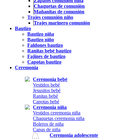
Zapatos comunión niña
Chaquetas de comunión
Mañanitas de comunión
Trajes comunión niño
Trajes marinero comunión
Bautizo
Bautizo niña
Bautizo niño
Faldones bautizo
Ranitas bebé bautizo
Fajines de bautizo
Capotas bautizo
Ceremonia
Ceremonia bebé
Vestidos bebé
Jesusitos bebé
Ranitas bebé
Capotas bebé
Ceremonia niña
Vestidos ceremonia niña
Chaquetas ceremonia niña
Boleros de niña
Capas de niña
Ceremonia adolescente