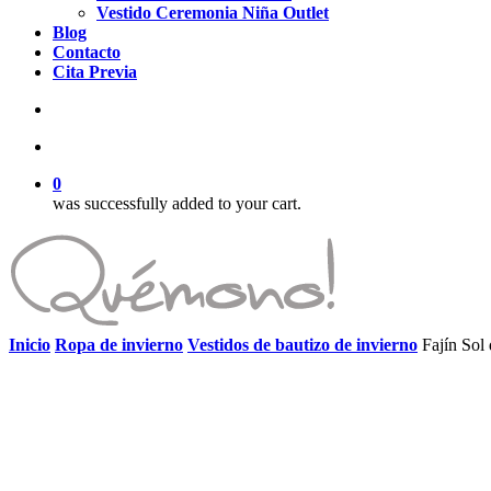
Vestido Ceremonia Niña Outlet
Blog
Contacto
Cita Previa
search
account
0
was successfully added to your cart.
Inicio
Ropa de invierno
Vestidos de bautizo de invierno
Fajín Sol