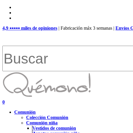
Skip
facebook
to
pinterest
main
instagram
content
4,9 ⭑⭑⭑⭑⭑ miles de opiniones
| Fabricación máx 3 semanas |
Envíos 
Close
Search
search
account
0
Menu
Comunión
Colección Comunión
Comunión niña
Vestidos de comunión