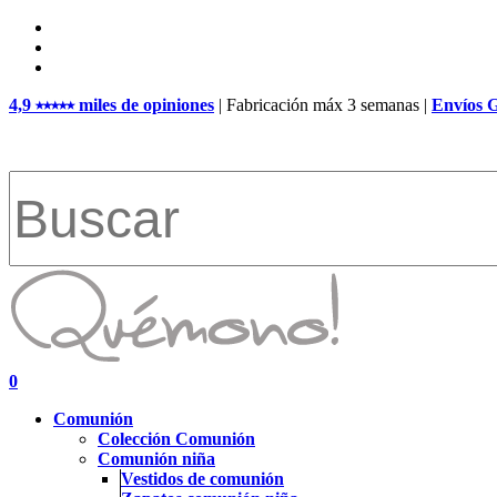
Skip
facebook
to
pinterest
main
instagram
content
4,9 ⭑⭑⭑⭑⭑ miles de opiniones
| Fabricación máx 3 semanas |
Envíos 
Close
Search
search
account
0
Menu
Comunión
Colección Comunión
Comunión niña
Vestidos de comunión