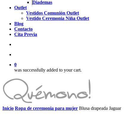
Diademas
Outlet
Vestidos Comunión Outlet
Vestido Ceremonia Niña Outlet
Blog
Contacto
Cita Previa
search
account
0
was successfully added to your cart.
Inicio
Ropa de ceremonia para mujer
Blusa drapeada Jaguar