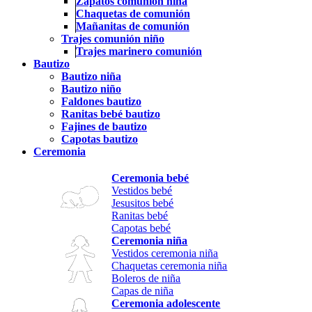
Zapatos comunión niña
Chaquetas de comunión
Mañanitas de comunión
Trajes comunión niño
Trajes marinero comunión
Bautizo
Bautizo niña
Bautizo niño
Faldones bautizo
Ranitas bebé bautizo
Fajines de bautizo
Capotas bautizo
Ceremonia
Ceremonia bebé
Vestidos bebé
Jesusitos bebé
Ranitas bebé
Capotas bebé
Ceremonia niña
Vestidos ceremonia niña
Chaquetas ceremonia niña
Boleros de niña
Capas de niña
Ceremonia adolescente