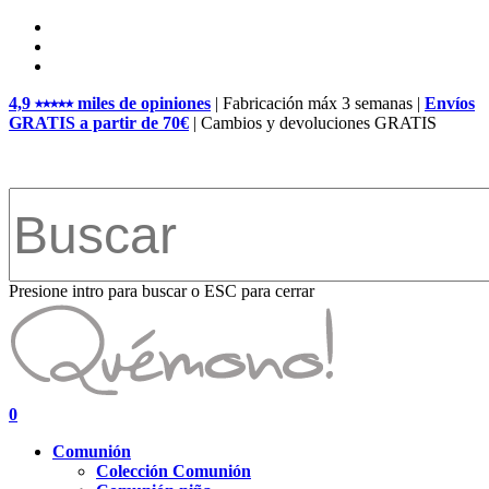
Skip
facebook
to
pinterest
main
instagram
content
4,9 ⭑⭑⭑⭑⭑ miles de opiniones
| Fabricación máx 3 semanas |
Envíos
GRATIS a partir de 70€
| Cambios y devoluciones GRATIS
Presione intro para buscar o ESC para cerrar
Close
Search
search
account
0
Menu
Comunión
Colección Comunión