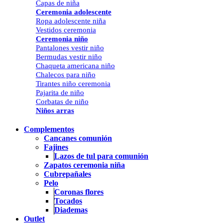
Capas de niña
Ceremonia adolescente
Ropa adolescente niña
Vestidos ceremonia
Ceremonia niño
Pantalones vestir niño
Bermudas vestir niño
Chaqueta americana niño
Chalecos para niño
Tirantes niño ceremonia
Pajarita de niño
Corbatas de niño
Niños arras
Complementos
Cancanes comunión
Fajines
Lazos de tul para comunión
Zapatos ceremonia niña
Cubrepañales
Pelo
Coronas flores
Tocados
Diademas
Outlet