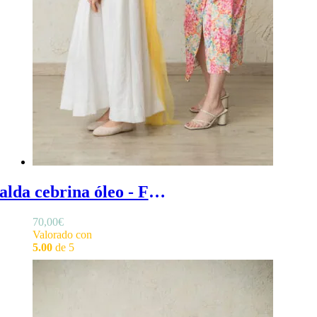
Falda cebrina óleo - Falda invitada boda con estampado en corte midi asimétrico
70,00
€
Valorado con
5.00
de 5