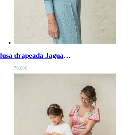
Blusa drapeada Jaguar - Blusa mujer ceremonia con estampado jaguar y escote drapeado
70,00
€