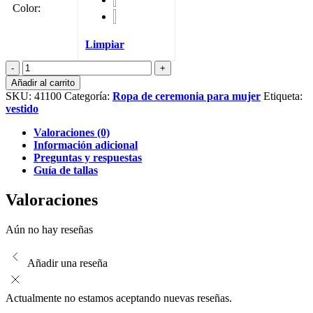
Color
:
Limpiar
Falda
Volante
Añadir al carrito
Jaguar
SKU:
41100
Categoría:
Ropa de ceremonia para mujer
Etiqueta:
cantidad
vestido
Valoraciones (0)
Información adicional
Preguntas y respuestas
Guía de tallas
Valoraciones
Aún no hay reseñas
Añadir una reseña
Actualmente no estamos aceptando nuevas reseñas.