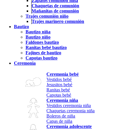
Zapatos comunión niña
Chaquetas de comunión
Mañanitas de comunión
Trajes comunión niño
Trajes marinero comunión
Bautizo
Bautizo niña
Bautizo niño
Faldones bautizo
Ranitas bebé bautizo
Fajines de bautizo
Capotas bautizo
Ceremonia
Ceremonia bebé
Vestidos bebé
Jesusitos bebé
Ranitas bebé
Capotas bebé
Ceremonia niña
Vestidos ceremonia niña
Chaquetas ceremonia niña
Boleros de niña
Capas de niña
Ceremonia adolescente