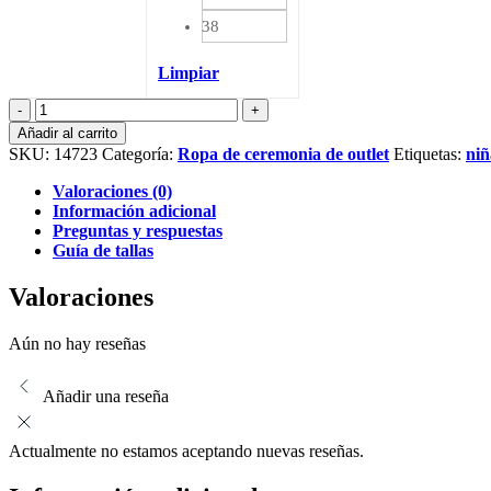
38
Limpiar
Alpargatas
de
Añadir al carrito
crochet
SKU:
14723
Categoría:
Ropa de ceremonia de outlet
Etiquetas:
niñ
cantidad
Valoraciones (0)
Información adicional
Preguntas y respuestas
Guía de tallas
Valoraciones
Aún no hay reseñas
Añadir una reseña
Actualmente no estamos aceptando nuevas reseñas.