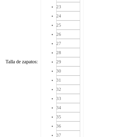
23
24
25
26
27
28
Talla de zapatos
:
29
30
31
32
33
34
35
36
37