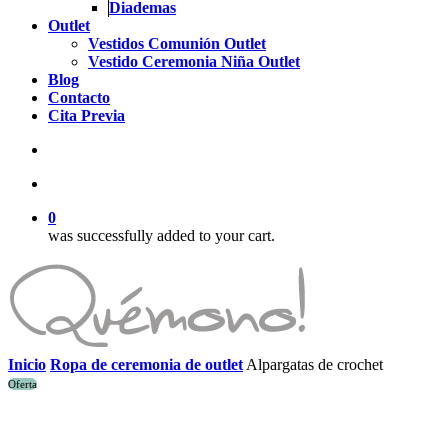
Diademas
Outlet
Vestidos Comunión Outlet
Vestido Ceremonia Niña Outlet
Blog
Contacto
Cita Previa
search
account
0
was successfully added to your cart.
Inicio
Ropa de ceremonia de outlet
Alpargatas de crochet
Oferta