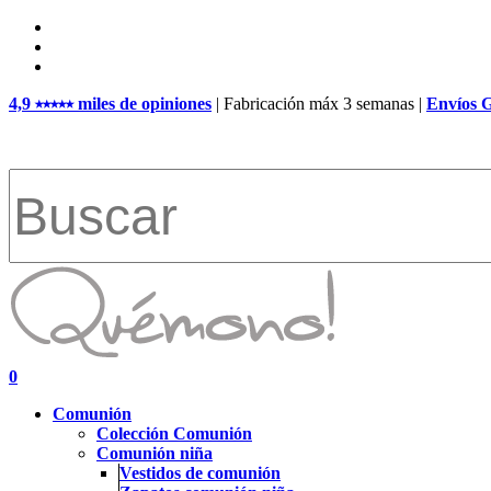
Skip
facebook
to
pinterest
main
instagram
content
4,9 ⭑⭑⭑⭑⭑ miles de opiniones
| Fabricación máx 3 semanas |
Envíos 
Close
Search
search
account
0
Menu
Comunión
Colección Comunión
Comunión niña
Vestidos de comunión