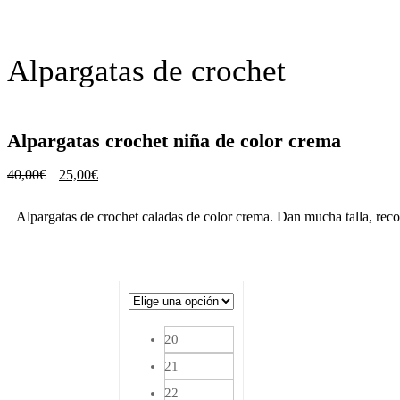
Alpargatas de crochet
Alpargatas crochet niña de color crema
El
El
40,00
€
25,00
€
precio
precio
original
actual
Alpargatas de crochet caladas de color crema. Dan mucha talla, reco
era:
es:
40,00€.
25,00€.
20
21
22