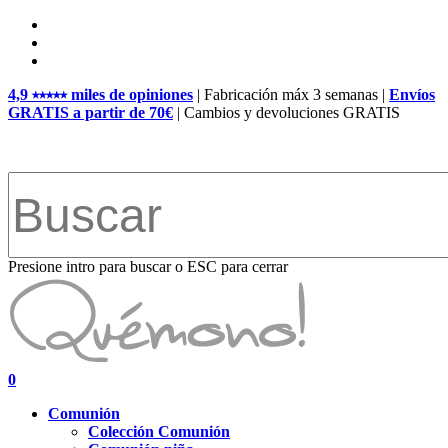
Skip
facebook
to
pinterest
main
instagram
content
4,9 ⭑⭑⭑⭑⭑ miles de opiniones
| Fabricación máx 3 semanas |
Envíos
GRATIS a partir de 70€
| Cambios y devoluciones GRATIS
Presione intro para buscar o ESC para cerrar
Close
Search
search
account
0
Menu
Comunión
Colección Comunión