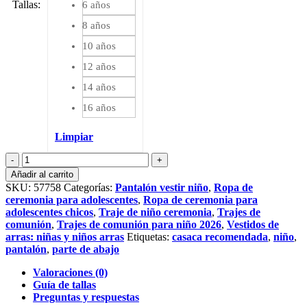
Tallas
:
6 años
8 años
10 años
12 años
14 años
16 años
Limpiar
Pantalón
corto
Añadir al carrito
en
SKU:
57758
Categorías:
Pantalón vestir niño
,
Ropa de
lino
ceremonia para adolescentes
,
Ropa de ceremonia para
gris
adolescentes chicos
,
Traje de niño ceremonia
,
Trajes de
cantidad
comunión
,
Trajes de comunión para niño 2026
,
Vestidos de
arras: niñas y niños arras
Etiquetas:
casaca recomendada
,
niño
,
pantalón
,
parte de abajo
Valoraciones (0)
Guía de tallas
Preguntas y respuestas