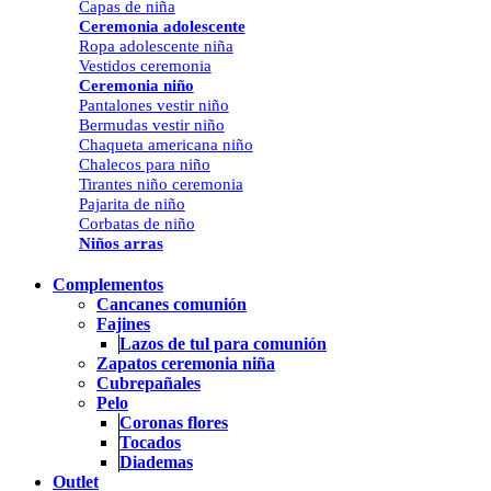
Capas de niña
Ceremonia adolescente
Ropa adolescente niña
Vestidos ceremonia
Ceremonia niño
Pantalones vestir niño
Bermudas vestir niño
Chaqueta americana niño
Chalecos para niño
Tirantes niño ceremonia
Pajarita de niño
Corbatas de niño
Niños arras
Complementos
Cancanes comunión
Fajines
Lazos de tul para comunión
Zapatos ceremonia niña
Cubrepañales
Pelo
Coronas flores
Tocados
Diademas
Outlet