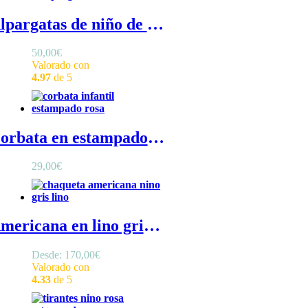
Alpargatas de niño de ante - Alpargatas de niño para ceremonia o comunión, esparteñas de ante beige con cordones
50,00
€
Valorado con
4.97
de 5
Corbata en estampado liberty rosa - Corbata niño en rosa confeccionada en algodón
29,00
€
Americana en lino gris - Amaricana de lino para niño en gris, Chaqueta en lino de niño para traje con solapa en cuello y bolsillo para pañuelo
Desde:
170,00
€
Valorado con
4.33
de 5