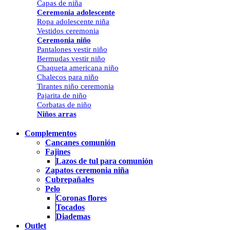
Capas de niña
Ceremonia adolescente
Ropa adolescente niña
Vestidos ceremonia
Ceremonia niño
Pantalones vestir niño
Bermudas vestir niño
Chaqueta americana niño
Chalecos para niño
Tirantes niño ceremonia
Pajarita de niño
Corbatas de niño
Niños arras
Complementos
Cancanes comunión
Fajines
Lazos de tul para comunión
Zapatos ceremonia niña
Cubrepañales
Pelo
Coronas flores
Tocados
Diademas
Outlet