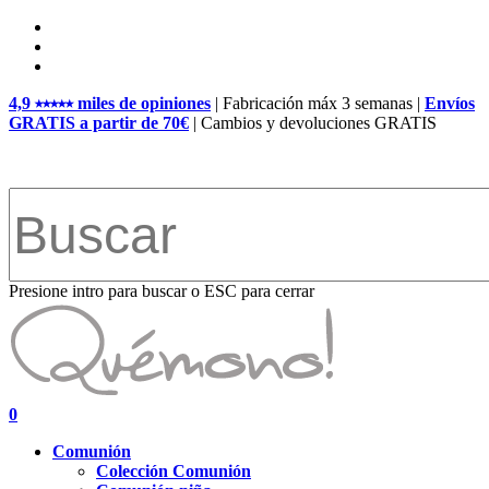
Skip
facebook
to
pinterest
main
instagram
content
4,9 ⭑⭑⭑⭑⭑ miles de opiniones
| Fabricación máx 3 semanas |
Envíos
GRATIS a partir de 70€
| Cambios y devoluciones GRATIS
Presione intro para buscar o ESC para cerrar
Close
Search
search
account
0
Menu
Comunión
Colección Comunión