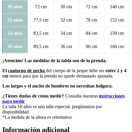
10 años
72 cm
30 cm
72 cm
140 cm
12 años
77,5 cm
32 cm
78 cm
152 cm
14 años
83,5 cm
34 cm
84 cm
159 cm
16 años
89,5 cm
36 cm
90 cm
166 cm
¡Atención! Las medidas de la tabla son de la prenda.
El
contorno de pecho
del cuerpo de la peque debe ser
entre 2 y 4
cm
menos para que la prenda no quede demasiado ajustada.
Los largos y el ancho de hombros no necesitan holgura.
¿Tienes dudas de cómo medir?
Consulta nuestras
instrucciones
para medir
La talla 18 años es una talla especial, pregúntanos por
disponibilidad.
*La medida de la altura es orientativa
Información adicional