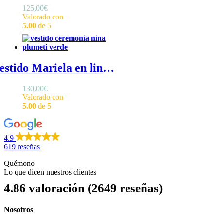
125,00
€
Valorado con
5.00
de 5
Vestido Mariela en lino verde agua - Vestido de ceremonia de niña verde agua sin mangas con sobrefalda de tul plumeti
130,00
€
Valorado con
5.00
de 5
4.9
619 reseñas
Quémono
Lo que dicen nuestros clientes
4.86 valoración
(2649 reseñas)
Nosotros