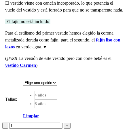
El vestido viene con cancán incorporado, lo que potencia el
vuelo del vestido y está forrado para que no se transparente nada.
El fajín no está incluido
.
Para el estilismo del primer vestido hemos elegido la corona
metalizada dorada como fajín, para el segundo, el
fajín liso con
lazos
en verde agua. ♥️
(
¡Psst!
La versión de este vestido pero con corte bebé es el
vestido Carmen
)
4 años
Tallas
:
6 años
Limpiar
Vestido