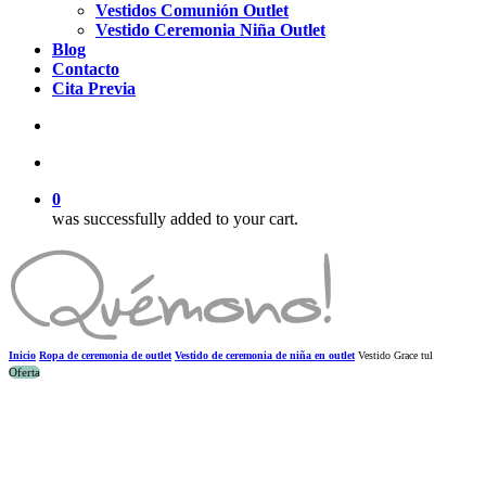
Vestidos Comunión Outlet
Vestido Ceremonia Niña Outlet
Blog
Contacto
Cita Previa
search
account
0
was successfully added to your cart.
Inicio
Ropa de ceremonia de outlet
Vestido de ceremonia de niña en outlet
Vestido Grace tul
Oferta