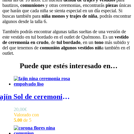
bautizos,
comuniones
y otras ceremonias, encontrarás
piezas
únicas
que harán que cada niña se sienta especial en un día especial. Si
buscas también para
niña monos y trajes de niña
, podrás encontrar
algunos desde la talla 6.
También podrás encontrar algunas tallas sueltas de una versión de
este vestido en tul bordado en el outlet de Quémono. Es un
vestido
de ceremonia en crudo
, de
tul bordado
, en un
tono
más subido y
del que tenemos de
comunión algunos vestidos niñ
a también en el
outlet.
Puede que estés interesado en…
Fajín Sol de ceremonia en lino - Fajín de ceremonia de lino para niña, con el frontal liso
20,00
€
Valorado con
5.00
de 5