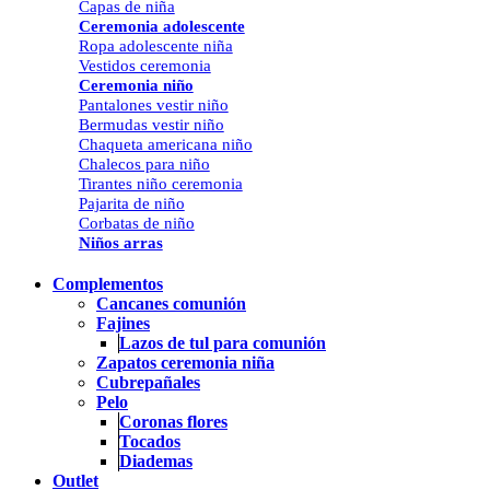
Capas de niña
Ceremonia adolescente
Ropa adolescente niña
Vestidos ceremonia
Ceremonia niño
Pantalones vestir niño
Bermudas vestir niño
Chaqueta americana niño
Chalecos para niño
Tirantes niño ceremonia
Pajarita de niño
Corbatas de niño
Niños arras
Complementos
Cancanes comunión
Fajines
Lazos de tul para comunión
Zapatos ceremonia niña
Cubrepañales
Pelo
Coronas flores
Tocados
Diademas
Outlet