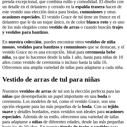
prenda excepcional, que combina estilo y comodidad. El diseño con
un detalle en el delantero y cerrado en la
espalda
trasera
hacen de
este vestido una elección única para bodas,
comuniones
y otras
ocasiones especiales
. El vestido Grace de tul tiene un frunce en el
delantero que le da un toque único, es de color
blanco roto
y es uno
de los más elegidos como
vestido de arras
o cuando buscáis
trajes
y vestidos para bautizos
.
En
nuestra colección
, puedes encontrar otros
vestidos de niña
monos
,
vestidos para bautizos y comuniones
que se destacan, y el
vestido Grace no es una excepción. Ideal para
ceremonia bebe
niña
, ya que lo hacemos desde la talla 1 año, hasta para niñas de 10
años como vestido de ceremonia o incluso hasta la talla 16.
Ofrecemos una amplia variedad de tallas para adaptarse a cada niña.
Vestido de arras de tul para niñas
Nuestros
vestidos de arras
de tul son la elección perfecta para las
niñas
que desempeñarán un papel importante en una
boda
o
ceremonia. Los modelos de tul, como el vestido Grace, son una
opción elegante para las más pequeñas de la
boda
. Con su
tejido
suave
y detalles bordados, estos vestidos son ideales para
ocasiones
especiales
. Además de su estilo, ofrecemos una variedad de tallas
para adaptarse a
niñas
de diferentes edades, desde las más pequeñas
hasta las de 10 años. En nuestra
tienda de trajes y vestidos
para