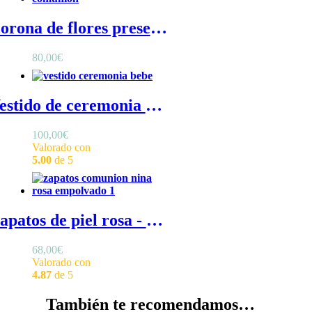
Corona de flores preservadas grande en rosa empolvado – Rosa empolvado
80,00
€
Vestido de ceremonia Carmen de bebé - Vestido ceremonia bebé de algodón blanco y capa de tul por encima
100,00
€
Valorado con
5.00
de 5
Zapatos de piel rosa - Zapatos de niña rosa, en piel rosa empolvado con cintas rosa nude, para comunión o ceremonia
68,00
€
Valorado con
4.87
de 5
También te recomendamos…