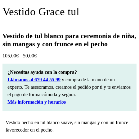
Vestido Grace tul
Vestido de tul blanco para ceremonia de niña,
sin mangas y con frunce en el pecho
El
El
105,00
€
50,00
€
precio
precio
original
actual
¿Necesitas ayuda con la compra?
era:
es:
105,00€.
50,00€.
Llámanos al 679 44 55 99
y compra de la mano de un
experto. Te asesoramos, creamos el pedido por ti y te enviamos
el pago de forma cómoda y segura.
Más información y horarios
Vestido hecho en tul blanco suave, sin mangas y con un frunce
favorecedor en el pecho.