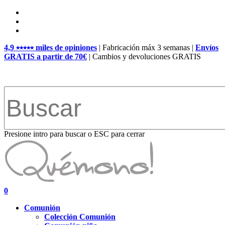
Skip
facebook
to
pinterest
main
instagram
content
4,9 ⭑⭑⭑⭑⭑ miles de opiniones
| Fabricación máx 3 semanas |
Envíos
GRATIS a partir de 70€
| Cambios y devoluciones GRATIS
Presione intro para buscar o ESC para cerrar
Close
Search
search
account
0
Menu
Comunión
Colección Comunión