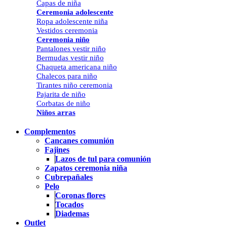
Capas de niña
Ceremonia adolescente
Ropa adolescente niña
Vestidos ceremonia
Ceremonia niño
Pantalones vestir niño
Bermudas vestir niño
Chaqueta americana niño
Chalecos para niño
Tirantes niño ceremonia
Pajarita de niño
Corbatas de niño
Niños arras
Complementos
Cancanes comunión
Fajines
Lazos de tul para comunión
Zapatos ceremonia niña
Cubrepañales
Pelo
Coronas flores
Tocados
Diademas
Outlet