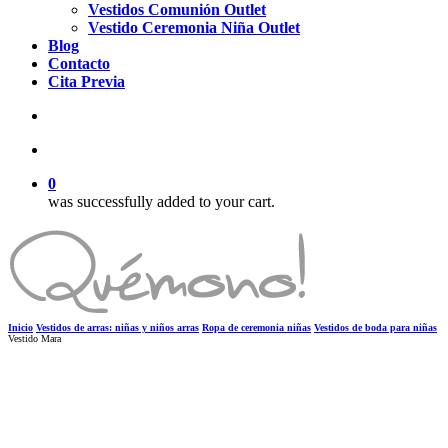
Vestidos Comunión Outlet
Vestido Ceremonia Niña Outlet
Blog
Contacto
Cita Previa
search
account
0
was successfully added to your cart.
Inicio
Vestidos de arras: niñas y niños arras
Ropa de ceremonia niñas
Vestidos de boda para niñas
Vestido Mara