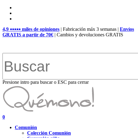
Skip
facebook
to
pinterest
main
instagram
content
4,9 ⭑⭑⭑⭑⭑ miles de opiniones
| Fabricación máx 3 semanas |
Envíos
GRATIS a partir de 70€
| Cambios y devoluciones GRATIS
Presione intro para buscar o ESC para cerrar
Close
Search
search
account
0
Menu
Comunión
Colección Comunión