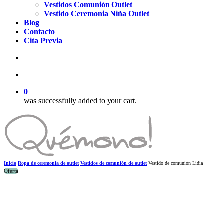
Vestidos Comunión Outlet
Vestido Ceremonia Niña Outlet
Blog
Contacto
Cita Previa
search
account
0
was successfully added to your cart.
Inicio
Ropa de ceremonia de outlet
Vestidos de comunión de outlet
Vestido de comunión Lidia
Oferta