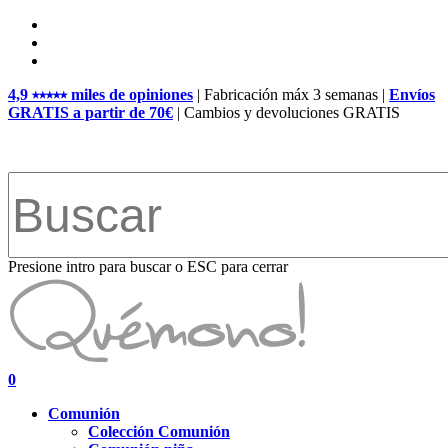
Skip
facebook
to
pinterest
main
instagram
content
4,9 ⭑⭑⭑⭑⭑ miles de opiniones
| Fabricación máx 3 semanas |
Envíos
GRATIS a partir de 70€
| Cambios y devoluciones GRATIS
Presione intro para buscar o ESC para cerrar
Close
Search
search
account
0
Menu
Comunión
Colección Comunión