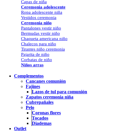
Capas de niña
Ceremonia adolescente
Ropa adolescente niña
Vestidos ceremonia
Ceremonia niño
Pantalones vestir niño
Bermudas vestir niño
Chaqueta americana niño
Chalecos para niño
Tirantes niño ceremonia
Pajarita de niño
Corbatas de niño
Niños arras
Complementos
Cancanes comunión
Fajines
Lazos de tul para comunión
Zapatos ceremonia niña
Cubrepañales
Pelo
Coronas flores
Tocados
Diademas
Outlet