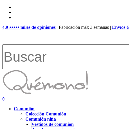
Skip
facebook
to
pinterest
main
instagram
content
4,9 ⭑⭑⭑⭑⭑ miles de opiniones
| Fabricación máx 3 semanas |
Envíos 
Close
Search
search
account
0
Menu
Comunión
Colección Comunión
Comunión niña
Vestidos de comunión