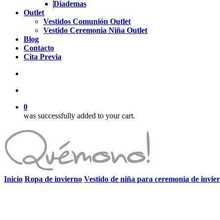
Diademas
Outlet
Vestidos Comunión Outlet
Vestido Ceremonia Niña Outlet
Blog
Contacto
Cita Previa
search
account
0
was successfully added to your cart.
Inicio
Ropa de invierno
Vestido de niña para ceremonia de invie