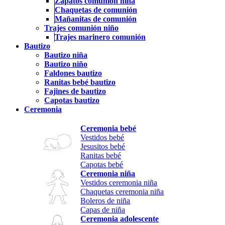
Zapatos comunión niña
Chaquetas de comunión
Mañanitas de comunión
Trajes comunión niño
Trajes marinero comunión
Bautizo
Bautizo niña
Bautizo niño
Faldones bautizo
Ranitas bebé bautizo
Fajines de bautizo
Capotas bautizo
Ceremonia
Ceremonia bebé
Vestidos bebé
Jesusitos bebé
Ranitas bebé
Capotas bebé
Ceremonia niña
Vestidos ceremonia niña
Chaquetas ceremonia niña
Boleros de niña
Capas de niña
Ceremonia adolescente