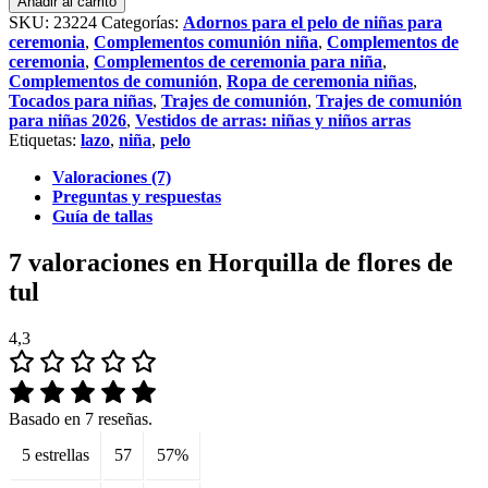
Añadir al carrito
flores
SKU:
23224
Categorías:
Adornos para el pelo de niñas para
de
ceremonia
,
Complementos comunión niña
,
Complementos de
tul
ceremonia
,
Complementos de ceremonia para niña
,
cantidad
Complementos de comunión
,
Ropa de ceremonia niñas
,
Tocados para niñas
,
Trajes de comunión
,
Trajes de comunión
para niñas 2026
,
Vestidos de arras: niñas y niños arras
Etiquetas:
lazo
,
niña
,
pelo
Valoraciones (7)
Preguntas y respuestas
Guía de tallas
7 valoraciones en
Horquilla de flores de
tul
4,3
Basado en 7 reseñas.
5 estrellas
57
57%