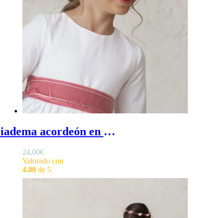
Diadema acordeón en lino - Diadema de ceremonia para niña en lino con efecto acordeón
24,00
€
Valorado con
4.80
de 5