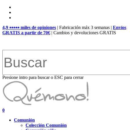
Skip
facebook
to
pinterest
main
instagram
content
4,9 ⭑⭑⭑⭑⭑ miles de opiniones
| Fabricación máx 3 semanas |
Envíos
GRATIS a partir de 70€
| Cambios y devoluciones GRATIS
Presione intro para buscar o ESC para cerrar
Close
Search
search
account
0
Menu
Comunión
Colección Comunión