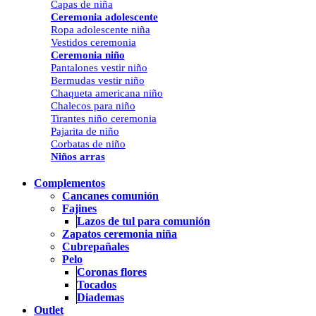
Capas de niña
Ceremonia adolescente
Ropa adolescente niña
Vestidos ceremonia
Ceremonia niño
Pantalones vestir niño
Bermudas vestir niño
Chaqueta americana niño
Chalecos para niño
Tirantes niño ceremonia
Pajarita de niño
Corbatas de niño
Niños arras
Complementos
Cancanes comunión
Fajines
Lazos de tul para comunión
Zapatos ceremonia niña
Cubrepañales
Pelo
Coronas flores
Tocados
Diademas
Outlet