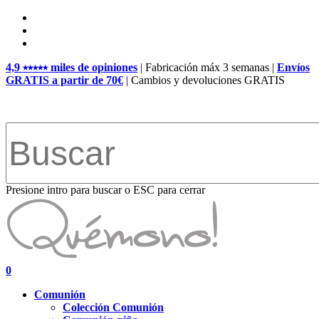
Skip
facebook
to
pinterest
main
instagram
content
4,9 ⭑⭑⭑⭑⭑ miles de opiniones
| Fabricación máx 3 semanas |
Envíos
GRATIS a partir de 70€
| Cambios y devoluciones GRATIS
Presione intro para buscar o ESC para cerrar
Close
Search
search
account
0
Menu
Comunión
Colección Comunión