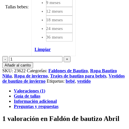
9 meses
Tallas bebes
:
12 meses
18 meses
24 meses
36 meses
Limpiar
Faldón
de
Añadir al carrito
bautizo
SKU:
23622
Categorías:
Faldones de Bautizo
,
Ropa Bautizo
Abril
Niña
,
Ropa de invierno
,
Trajes de bautizo para bebés
,
Vestidos
cantidad
de bautizo de invierno
Etiquetas:
bebé
,
vestido
Valoraciones (1)
Guía de tallas
Información adicional
Preguntas y respuestas
1 valoración en
Faldón de bautizo Abril