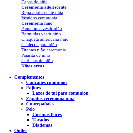
Capas de niña
Ceremonia adolescente
Ropa adolescente niña
Vestidos ceremonia
Ceremonia niño
Pantalones vestir niño
Bermudas vestir niño
Chaqueta americana niño
Chalecos para niño
Tirantes niño ceremonia
Pajarita de niño
Corbatas de niño
Niños arras
Complementos
Cancanes comunión
Fajines
Lazos de tul para comunión
Zapatos ceremonia niña
Cubrepañales
Pelo
Coronas flores
Tocados
Diademas
Outlet