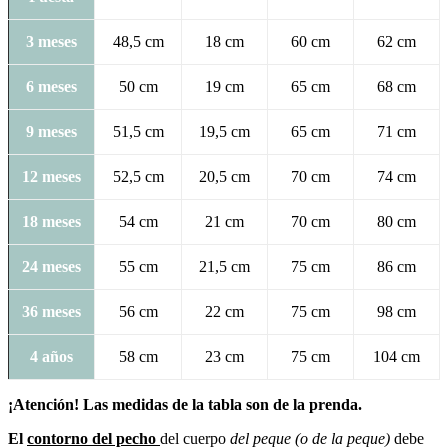
3 meses
48,5 cm
18 cm
60 cm
62 cm
6 meses
50 cm
19 cm
65 cm
68 cm
9 meses
51,5 cm
19,5 cm
65 cm
71 cm
12 meses
52,5 cm
20,5 cm
70 cm
74 cm
18 meses
54 cm
21 cm
70 cm
80 cm
24 meses
55 cm
21,5 cm
75 cm
86 cm
36 meses
56 cm
22 cm
75 cm
98 cm
4 años
58 cm
23 cm
75 cm
104 cm
¡Atención! Las medidas de la tabla son de la prenda.
El
contorno del pecho
del cuerpo
del peque (o de la peque)
debe