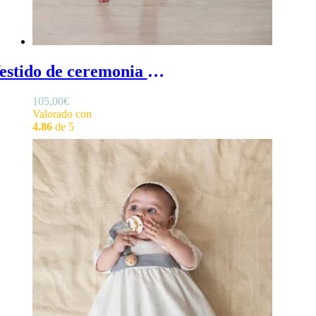
Vestido de ceremonia Rita de bebé - Vestido blanco bebé niña en lino, cuello redondo y volante en mangas
105,00
€
Valorado con
4.86
de 5