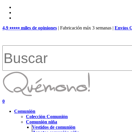
Skip
facebook
to
pinterest
main
instagram
content
4,9 ⭑⭑⭑⭑⭑ miles de opiniones
| Fabricación máx 3 semanas |
Envíos 
Close
Search
search
account
0
Menu
Comunión
Colección Comunión
Comunión niña
Vestidos de comunión