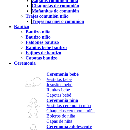
Zapatos comunión niña
Chaquetas de comunión
Mañanitas de comunión
Trajes comunión niño
Trajes marinero comunión
Bautizo
Bautizo niña
Bautizo niño
Faldones bautizo
Ranitas bebé bautizo
Fajines de bautizo
Capotas bautizo
Ceremonia
Ceremonia bebé
Vestidos bebé
Jesusitos bebé
Ranitas bebé
Capotas bebé
Ceremonia niña
Vestidos ceremonia niña
Chaquetas ceremonia niña
Boleros de niña
Capas de niña
Ceremonia adolescente