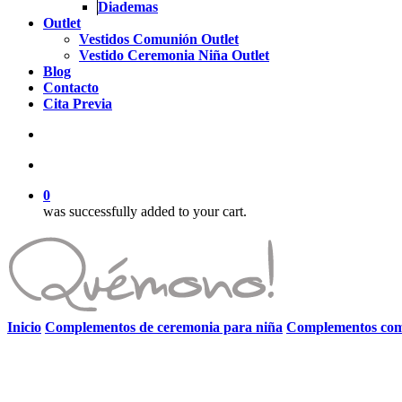
Diademas
Outlet
Vestidos Comunión Outlet
Vestido Ceremonia Niña Outlet
Blog
Contacto
Cita Previa
search
account
0
was successfully added to your cart.
Inicio
Complementos de ceremonia para niña
Complementos com