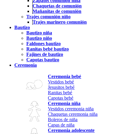
Zapatos comunión niña
Chaquetas de comunión
Mañanitas de comunión
Trajes comunión niño
Trajes marinero comunión
Bautizo
Bautizo niña
Bautizo niño
Faldones bautizo
Ranitas bebé bautizo
Fajines de bautizo
Capotas bautizo
Ceremonia
Ceremonia bebé
Vestidos bebé
Jesusitos bebé
Ranitas bebé
Capotas bebé
Ceremonia niña
Vestidos ceremonia niña
Chaquetas ceremonia niña
Boleros de niña
Capas de niña
Ceremonia adolescente