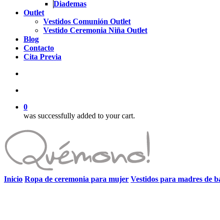
Diademas
Outlet
Vestidos Comunión Outlet
Vestido Ceremonia Niña Outlet
Blog
Contacto
Cita Previa
search
account
0
was successfully added to your cart.
Inicio
Ropa de ceremonia para mujer
Vestidos para madres de b