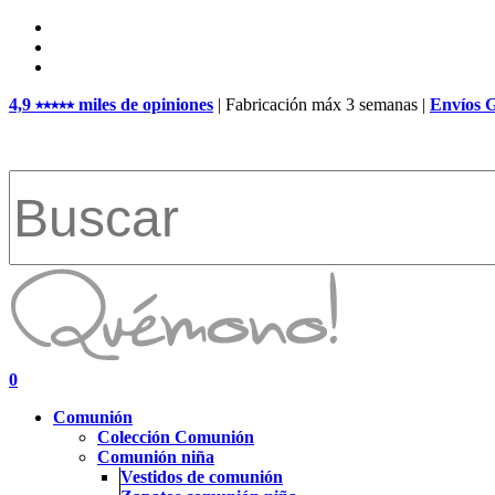
Skip
facebook
to
pinterest
main
instagram
content
4,9 ⭑⭑⭑⭑⭑ miles de opiniones
| Fabricación máx 3 semanas |
Envíos 
Close
Search
search
account
0
Menu
Comunión
Colección Comunión
Comunión niña
Vestidos de comunión