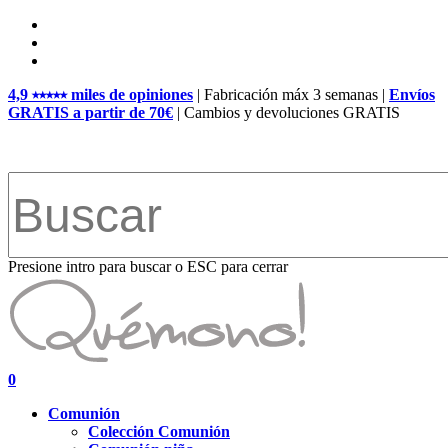
Skip
facebook
to
pinterest
main
instagram
content
4,9 ⭑⭑⭑⭑⭑ miles de opiniones
| Fabricación máx 3 semanas |
Envíos
GRATIS a partir de 70€
| Cambios y devoluciones GRATIS
Presione intro para buscar o ESC para cerrar
Close
Search
search
account
0
Menu
Comunión
Colección Comunión