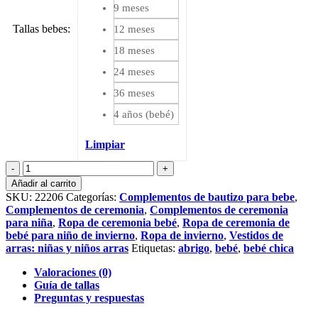
9 meses
Tallas bebes
:
12 meses
18 meses
24 meses
36 meses
4 años (bebé)
Limpiar
Bolero
Lulú
Añadir al carrito
de
SKU:
22206
Categorías:
Complementos de bautizo para bebe
,
bebé
Complementos de ceremonia
,
Complementos de ceremonia
en
para niña
,
Ropa de ceremonia bebé
,
Ropa de ceremonia de
terciopelo
bebé para niño de invierno
,
Ropa de invierno
,
Vestidos de
rosa
arras: niñas y niños arras
Etiquetas:
abrigo
,
bebé
,
bebé chica
nude
cantidad
Valoraciones (0)
Guía de tallas
Preguntas y respuestas