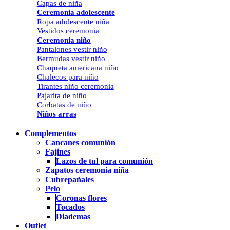
Capas de niña
Ceremonia adolescente
Ropa adolescente niña
Vestidos ceremonia
Ceremonia niño
Pantalones vestir niño
Bermudas vestir niño
Chaqueta americana niño
Chalecos para niño
Tirantes niño ceremonia
Pajarita de niño
Corbatas de niño
Niños arras
Complementos
Cancanes comunión
Fajines
Lazos de tul para comunión
Zapatos ceremonia niña
Cubrepañales
Pelo
Coronas flores
Tocados
Diademas
Outlet