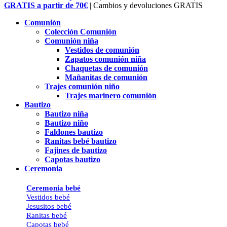
Menu
GRATIS a partir de 70€
| Cambios y devoluciones GRATIS
Comunión
Colección Comunión
Comunión niña
Vestidos de comunión
Zapatos comunión niña
Chaquetas de comunión
Mañanitas de comunión
Trajes comunión niño
Trajes marinero comunión
Bautizo
Bautizo niña
Bautizo niño
Faldones bautizo
Ranitas bebé bautizo
Fajines de bautizo
Capotas bautizo
Ceremonia
Ceremonia bebé
Vestidos bebé
Jesusitos bebé
Ranitas bebé
Capotas bebé