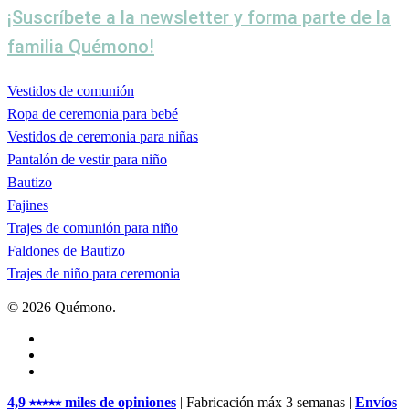
¡Suscríbete a la newsletter y forma parte de la
familia Quémono!
Vestidos de comunión
Ropa de ceremonia para bebé
Vestidos de ceremonia para niñas
Pantalón de vestir para niño
Bautizo
Fajines
Trajes de comunión para niño
Faldones de Bautizo
Trajes de niño para ceremonia
© 2026 Quémono.
facebook
pinterest
instagram
Close
4,9 ⭑⭑⭑⭑⭑ miles de opiniones
| Fabricación máx 3 semanas |
Envíos