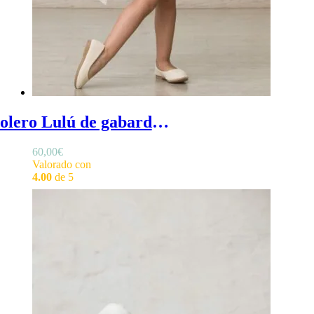
Bolero Lulú de gabardina - bolero bebe beige de gabardina para ceremonias
60,00
€
Valorado con
4.00
de 5