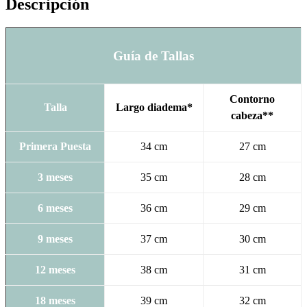
Descripción
Guía de Tallas
Contorno
Talla
Largo diadema*
cabeza**
Primera Puesta
34 cm
27 cm
3 meses
35 cm
28 cm
6 meses
36 cm
29 cm
9 meses
37 cm
30 cm
12 meses
38 cm
31 cm
18 meses
39 cm
32 cm