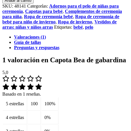
Añadir al carrito
de
SKU:
48141
Categorías:
Adornos para el pelo de niñas para
gabardina
ceremonia
,
Capotas para bebé
,
Complementos de ceremonia
cantidad
para niña
,
Ropa de ceremonia bebé
,
Ropa de ceremonia de
bebé para niño de invierno
,
Ropa de invierno
,
Vestidos de
arras: niñas y niños arras
Etiquetas:
bebé
,
pelo
Valoraciones (1)
Guía de tallas
Preguntas y respuestas
1 valoración en
Capota Bea de gabardina
5,0
Basado en 1 reseñas.
5 estrellas
100
100%
4 estrellas
0%