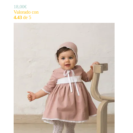
18,00
€
Valorado con
4.43
de 5