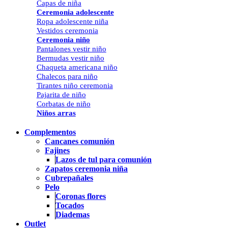
Capas de niña
Ceremonia adolescente
Ropa adolescente niña
Vestidos ceremonia
Ceremonia niño
Pantalones vestir niño
Bermudas vestir niño
Chaqueta americana niño
Chalecos para niño
Tirantes niño ceremonia
Pajarita de niño
Corbatas de niño
Niños arras
Complementos
Cancanes comunión
Fajines
Lazos de tul para comunión
Zapatos ceremonia niña
Cubrepañales
Pelo
Coronas flores
Tocados
Diademas
Outlet