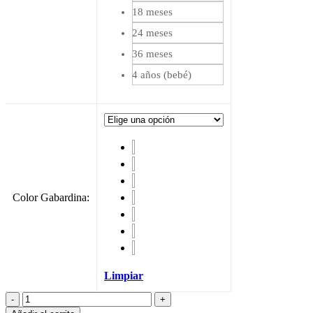
18 meses
24 meses
36 meses
4 años (bebé)
Color Gabardina
:
Limpiar
Capota
Bea