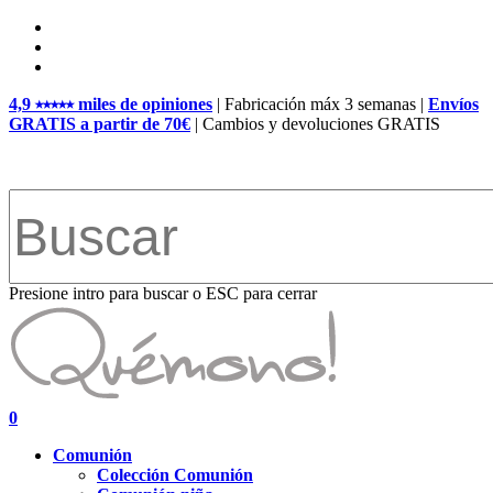
Skip
facebook
to
pinterest
main
instagram
content
4,9 ⭑⭑⭑⭑⭑ miles de opiniones
| Fabricación máx 3 semanas |
Envíos
GRATIS a partir de 70€
| Cambios y devoluciones GRATIS
Presione intro para buscar o ESC para cerrar
Close
Search
search
account
0
Menu
Comunión
Colección Comunión