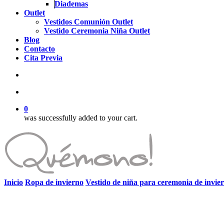
Diademas
Outlet
Vestidos Comunión Outlet
Vestido Ceremonia Niña Outlet
Blog
Contacto
Cita Previa
search
account
0
was successfully added to your cart.
Inicio
Ropa de invierno
Vestido de niña para ceremonia de invie