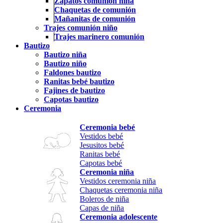
Zapatos comunión niña
Chaquetas de comunión
Mañanitas de comunión
Trajes comunión niño
Trajes marinero comunión
Bautizo
Bautizo niña
Bautizo niño
Faldones bautizo
Ranitas bebé bautizo
Fajines de bautizo
Capotas bautizo
Ceremonia
Ceremonia bebé
Vestidos bebé
Jesusitos bebé
Ranitas bebé
Capotas bebé
Ceremonia niña
Vestidos ceremonia niña
Chaquetas ceremonia niña
Boleros de niña
Capas de niña
Ceremonia adolescente