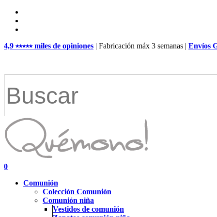
Skip
facebook
to
pinterest
main
instagram
content
4,9 ⭑⭑⭑⭑⭑ miles de opiniones
| Fabricación máx 3 semanas |
Envíos 
Close
Search
search
account
0
Menu
Comunión
Colección Comunión
Comunión niña
Vestidos de comunión