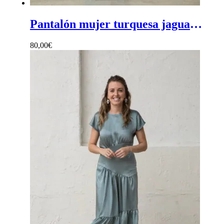
Pantalón mujer turquesa jaguar - Pantalón mujer ceremonia de estampado jaguar en verde turquesa y corte recto
80,00
€