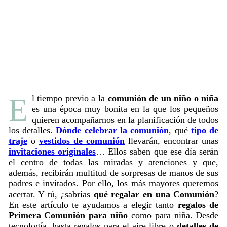
El tiempo previo a la
comunión de un niño o niña
es una época muy bonita en la que los pequeños
quieren acompañarnos en la planificación de todos
los detalles.
Dónde celebrar la comunión
, qué
tipo de
traje
o
vestidos de comunión
llevarán, encontrar unas
invitaciones originales
… Ellos saben que ese día serán
el centro de todas las miradas y atenciones y que,
además, recibirán multitud de sorpresas de manos de sus
padres e invitados. Por ello, los más mayores queremos
acertar. Y tú, ¿sabrías
qué regalar en una Comunión
?
En este artículo te ayudamos a elegir tanto
regalos de
Primera Comunión para niño
como para niña. Desde
tecnología, hasta regalos para el aire libre o
detalles de