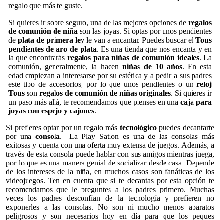
regalo que más te guste.
Si quieres ir sobre seguro, una de las mejores opciones de
regalos
de comunión de niña
son las joyas. Si optas por unos pendientes
de
plata de primera ley
le van a encantar. Puedes buscar el
Tous
pendientes de aro de plata
. Es una tienda que nos encanta y en
la que encontrarás
regalos para niñas de comunión ideales
. La
comunión, generalmente, la hacen
niñas de 10 años
. En esta
edad empiezan a interesarse por su estética y a pedir a sus padres
este tipo de accesorios, por lo que unos pendientes o un
reloj
Tous
son
regalos de comunión de niñas originales
. Si quieres ir
un paso más allá, te recomendamos que pienses en una
caja para
joyas con espejo y cajones
.
Si prefieres optar por un regalo más
tecnológico
puedes decantarte
por una
consola
. La Play Sation es una de las consolas más
exitosas y cuenta con una oferta muy extensa de juegos. Además, a
través de esta consola puede hablar con sus amigos mientras juega,
por lo que es una manera genial de socializar desde casa. Depende
de los intereses de la niña, en muchos casos son fanáticas de los
videojuegos. Ten en cuenta que si te decantas por esta opción te
recomendamos que le preguntes a los padres primero. Muchas
veces los padres desconfían de la tecnología y prefieren no
exponerles a las consolas. No son ni mucho menos aparatos
peligrosos y son necesarios hoy en día para que los peques