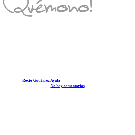
Consejos de Comunión
Qué regalar en una Comunión
para acertar
Por
Rocio Gutiérrez Ayala
2 enero, 2026
abril 22nd, 2026
No hay comentarios