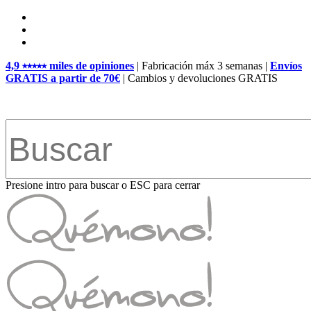
Skip
facebook
to
pinterest
main
instagram
content
4,9 ⭑⭑⭑⭑⭑ miles de opiniones
| Fabricación máx 3 semanas |
Envíos
GRATIS a partir de 70€
| Cambios y devoluciones GRATIS
Presione intro para buscar o ESC para cerrar
Close
Search