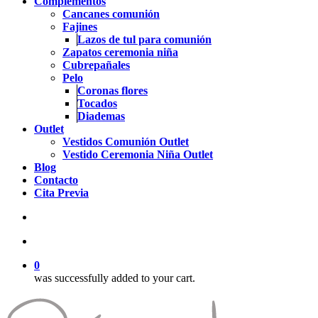
Complementos
Cancanes comunión
Fajines
Lazos de tul para comunión
Zapatos ceremonia niña
Cubrepañales
Pelo
Coronas flores
Tocados
Diademas
Outlet
Vestidos Comunión Outlet
Vestido Ceremonia Niña Outlet
Blog
Contacto
Cita Previa
search
account
0
was successfully added to your cart.