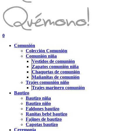
search
account
0
Menu
Comunión
Colección Comunión
Comunión niña
Vestidos de comunión
Zapatos comunión niña
Chaquetas de comunión
Mañanitas de comunión
Trajes comunión niño
Trajes marinero comunión
Bautizo
Bautizo niña
Bautizo niño
Faldones bautizo
Ranitas bebé bautizo
Fajines de bautizo
Capotas bautizo
Ceremonia