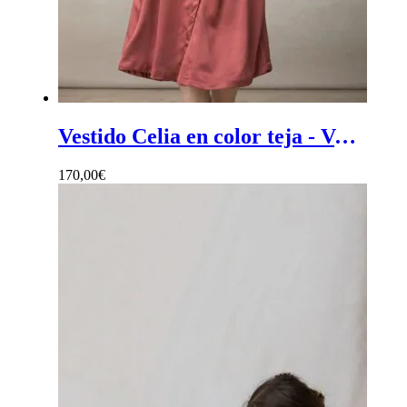
Vestido Celia en color teja - Vestido midi mujer color teja de estilo camisero de corte fluido
170,00
€