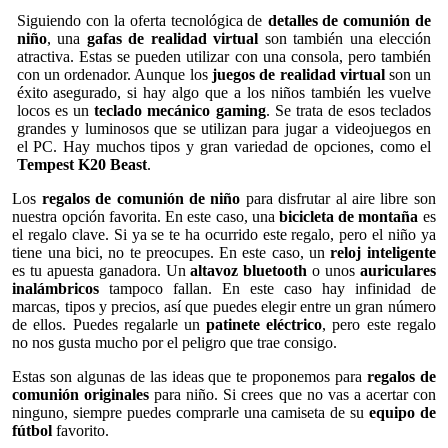
Siguiendo con la oferta tecnológica de
detalles de comunión de
niño
, una
gafas de realidad virtual
son también una elección
atractiva. Estas se pueden utilizar con una consola, pero también
con un ordenador. Aunque los
juegos de realidad virtual
son un
éxito asegurado, si hay algo que a los niños también les vuelve
locos es un
teclado mecánico gaming
. Se trata de esos teclados
grandes y luminosos que se utilizan para jugar a videojuegos en
el PC. Hay muchos tipos y gran variedad de opciones, como el
Tempest K20 Beast
.
Los
regalos de comunión de niño
para disfrutar al aire libre son
nuestra opción favorita. En este caso, una
bicicleta de montaña
es
el regalo clave. Si ya se te ha ocurrido este regalo, pero el niño ya
tiene una bici, no te preocupes. En este caso, un
reloj inteligente
es tu apuesta ganadora. Un
altavoz bluetooth
o unos
auriculares
inalámbricos
tampoco fallan. En este caso hay infinidad de
marcas, tipos y precios, así que puedes elegir entre un gran número
de ellos. Puedes regalarle un
patinete eléctrico
, pero este regalo
no nos gusta mucho por el peligro que trae consigo.
Estas son algunas de las ideas que te proponemos para
regalos de
comunión originales
para niño. Si crees que no vas a acertar con
ninguno, siempre puedes comprarle una camiseta de su
equipo de
fútbol
favorito.