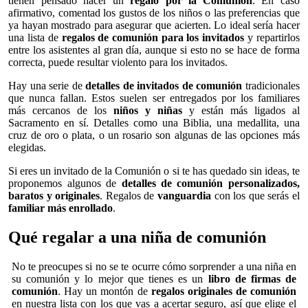
tienen pensado hacer un
regalo por la Comunión
. En caso
afirmativo, comentad los gustos de los niños o las preferencias que
ya hayan mostrado para asegurar que acierten. Lo ideal sería hacer
una lista de
regalos de comunión para los invitados
y repartirlos
entre los asistentes al gran día, aunque si esto no se hace de forma
correcta, puede resultar violento para los invitados.
Hay una serie de
detalles de invitados de comunión
tradicionales
que nunca fallan. Estos suelen ser entregados por los familiares
más cercanos de los
niños y niñas
y están más ligados al
Sacramento en sí. Detalles como una Biblia, una medallita, una
cruz de oro o plata, o un rosario son algunas de las opciones más
elegidas.
Si eres un invitado de la Comunión o si te has quedado sin ideas, te
proponemos algunos de
detalles de comunión personalizados,
baratos y originales
. Regalos de
vanguardia
con los que serás el
familiar más enrollado
.
Qué regalar a una niña de comunión
No te preocupes si no se te ocurre cómo sorprender a una niña en
su comunión y lo mejor que tienes es un
libro de firmas de
comunión
. Hay un montón de
regalos originales
de comunión
en nuestra lista con los que vas a acertar seguro, así que elige el