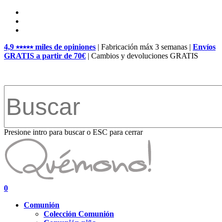
Skip
facebook
to
pinterest
main
instagram
content
4,9 ⭑⭑⭑⭑⭑ miles de opiniones
| Fabricación máx 3 semanas |
Envíos
GRATIS a partir de 70€
| Cambios y devoluciones GRATIS
Presione intro para buscar o ESC para cerrar
Close
Search
search
account
0
Menu
Comunión
Colección Comunión