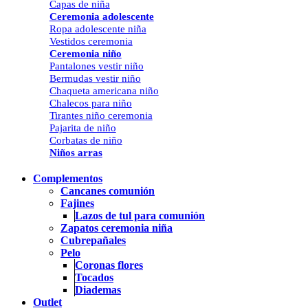
Capas de niña
Ceremonia adolescente
Ropa adolescente niña
Vestidos ceremonia
Ceremonia niño
Pantalones vestir niño
Bermudas vestir niño
Chaqueta americana niño
Chalecos para niño
Tirantes niño ceremonia
Pajarita de niño
Corbatas de niño
Niños arras
Complementos
Cancanes comunión
Fajines
Lazos de tul para comunión
Zapatos ceremonia niña
Cubrepañales
Pelo
Coronas flores
Tocados
Diademas
Outlet