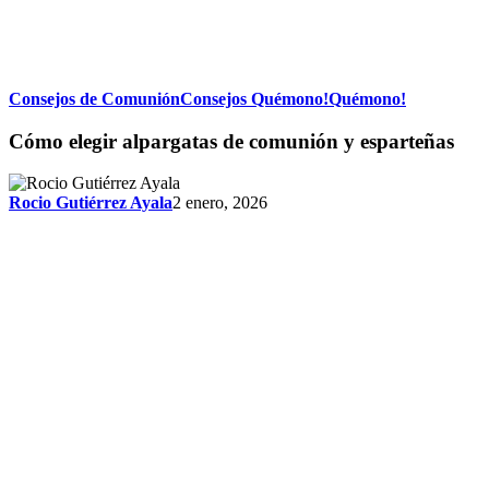
Cómo
Consejos de Comunión
Consejos Quémono!
Quémono!
elegir
alpargatas
Cómo elegir alpargatas de comunión y esparteñas
de
comunión
y
Rocio Gutiérrez Ayala
2 enero, 2026
esparteñas