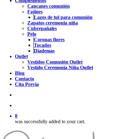
Complementos
Cancanes comunión
Fajines
Lazos de tul para comunión
Zapatos ceremonia niña
Cubrepañales
Pelo
Coronas flores
Tocados
Diademas
Outlet
Vestidos Comunión Outlet
Vestido Ceremonia Niña Outlet
Blog
Contacto
Cita Previa
search
account
0
was successfully added to your cart.