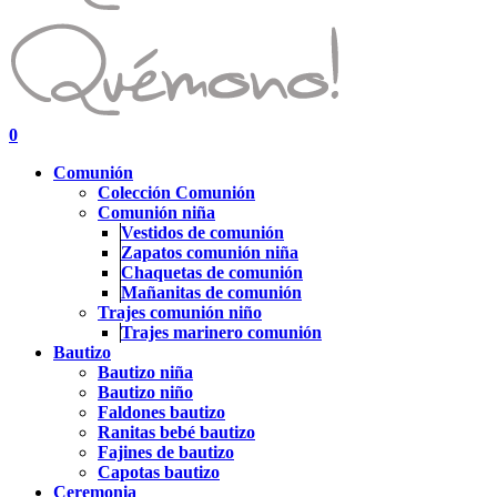
search
account
0
Menu
Comunión
Colección Comunión
Comunión niña
Vestidos de comunión
Zapatos comunión niña
Chaquetas de comunión
Mañanitas de comunión
Trajes comunión niño
Trajes marinero comunión
Bautizo
Bautizo niña
Bautizo niño
Faldones bautizo
Ranitas bebé bautizo
Fajines de bautizo
Capotas bautizo
Ceremonia