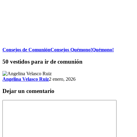
50
Consejos de Comunión
Consejos Quémono!
Quémono!
vestidos
para
50 vestidos para ir de comunión
ir
de
comunión
Angelina Velasco Ruiz
2 enero, 2026
Dejar un comentario