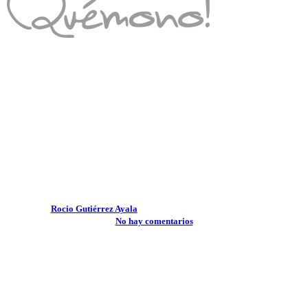
Consejos Quémono!
Cómo vestir a un niño para su
cumpleaños: Comodidad y
estilo en su día especial
Por
Rocio Gutiérrez Ayala
1 enero, 2026
abril 22nd, 2026
No hay comentarios