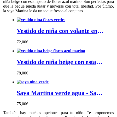
niña beige con estampado de flores azul marino. Son perfectas para
que la peque pueda jugar y moverse con total libertad. Por último,
la saya Martina le da un toque fresco al conjunto.
Vestido de niña con volante en el cuello - Vestido niña en estampado de flores lila con volante en cuello
72,00
€
Vestido de niña beige con estampado de flores azul marino - Vestido niña beige en estampado de flores azul marino y naranja con cuello barco y mangas a codo
78,00
€
Saya Martina verde agua - Saya de niña verde agua con espalda en pico y lazo en espalda, 50% lino 50% algodón
75,00
€
También hay muchas opciones para tu niño. Te proponemos