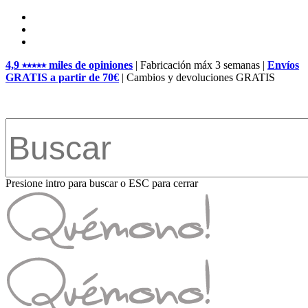
Skip
facebook
to
pinterest
main
instagram
content
4,9 ⭑⭑⭑⭑⭑ miles de opiniones
| Fabricación máx 3 semanas |
Envíos
GRATIS a partir de 70€
| Cambios y devoluciones GRATIS
Presione intro para buscar o ESC para cerrar
Close
Search