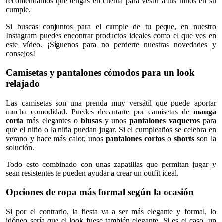
recomendamos que tengas en cuenta para vestir a tus niños en su
cumple.
Si buscas conjuntos para el cumple de tu peque, en nuestro
Instagram puedes encontrar productos ideales como el que ves en
este vídeo. ¡Síguenos para no perderte nuestras novedades y
consejos!
Camisetas y pantalones cómodos para un look
relajado
Las camisetas son una prenda muy versátil que puede aportar
mucha comodidad. Puedes decantarte por camisetas de
manga
corta
más elegantes o
blusas
y unos
pantalones vaqueros
para
que el niño o la niña puedan jugar. Si el cumpleaños se celebra en
verano y hace más calor, unos
pantalones cortos
o
shorts
son la
solución.
Todo esto combinado con unas zapatillas que permitan jugar y
sean resistentes te pueden ayudar a crear un outfit ideal.
Opciones de ropa más formal según la ocasión
Si por el contrario, la fiesta va a ser más elegante y formal, lo
idóneo sería que el look fuese también elegante. Si es el caso, un