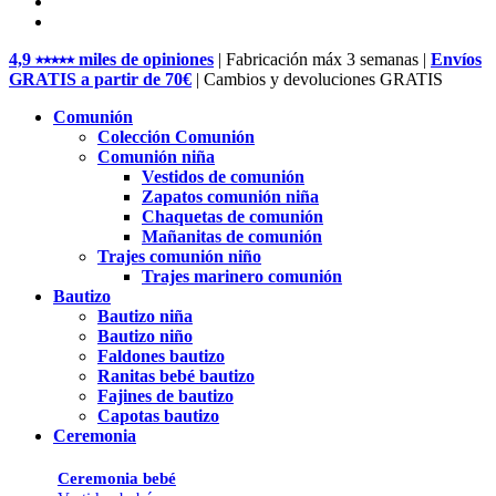
pinterest
instagram
Close
4,9 ⭑⭑⭑⭑⭑ miles de opiniones
| Fabricación máx 3 semanas |
Envíos
Menu
GRATIS a partir de 70€
| Cambios y devoluciones GRATIS
Comunión
Colección Comunión
Comunión niña
Vestidos de comunión
Zapatos comunión niña
Chaquetas de comunión
Mañanitas de comunión
Trajes comunión niño
Trajes marinero comunión
Bautizo
Bautizo niña
Bautizo niño
Faldones bautizo
Ranitas bebé bautizo
Fajines de bautizo
Capotas bautizo
Ceremonia
Ceremonia bebé