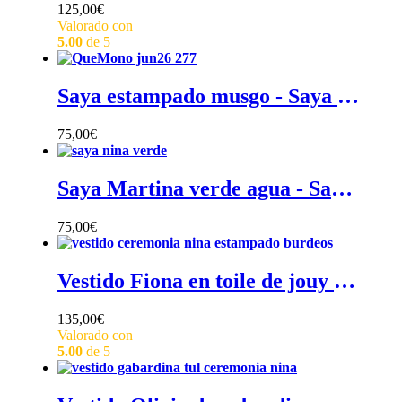
125,00
€
Valorado con
5.00
de 5
Saya estampado musgo - Saya niña sencilla en algodón estampado floral verde con lazos
75,00
€
Saya Martina verde agua - Saya de niña verde agua con espalda en pico y lazo en espalda, 50% lino 50% algodón
75,00
€
Vestido Fiona en toile de jouy burdeos - Vestido de ceremonia de niña en color burdeos, con manga francesa y escote caja, en toile de jouy estampado
135,00
€
Valorado con
5.00
de 5