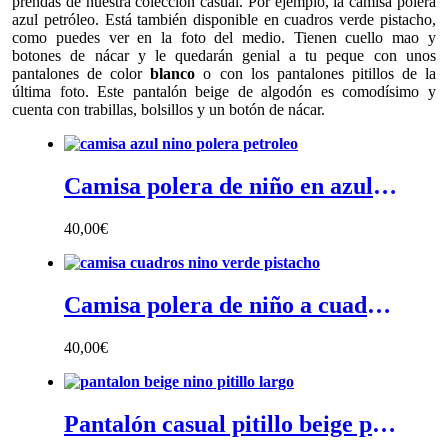
prendas de nuestra colección casual. Por ejemplo, la camisa polera
azul petróleo. Está también disponible en cuadros verde pistacho,
como puedes ver en la foto del medio. Tienen cuello mao y
botones de nácar y le quedarán genial a tu peque con unos
pantalones de color
blanco
o con los pantalones pitillos de la
última foto. Este pantalón beige de algodón es comodísimo y
cuenta con trabillas, bolsillos y un botón de nácar.
Camisa polera de niño en azul petróleo - Camisa polera niño azul petróleo con cuello mao y botones de nácar
40,00
€
Camisa polera de niño a cuadros verde pistacho - Camisa polera niño en cuadros verde vichy con cuello mao y botones de nácar
40,00
€
Pantalón casual pitillo beige para niño - Pantalón pitillo niño en beige con trabillas y bolsillos