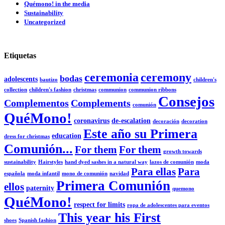
Quémono! in the media
Sustainability
Uncategorized
Etiquetas
ceremonia
ceremony
bodas
adolescents
bautizo
children's
collection
children's fashion
christmas
communion
communion ribbons
Consejos
Complementos
Complements
comunión
QuéMono!
coronavirus
de-escalation
decoración
decoration
Este año su Primera
education
dress for christmas
Comunión...
For them
For them
growth towards
sustainability
Hairstyles
hand dyed sashes in a natural way
lazos de comunión
moda
Para ellas
Para
española
moda infantil
mono de comunión
navidad
Primera Comunión
ellos
paternity
quemono
QuéMono!
respect for limits
ropa de adolescentes para eventos
This year his First
shoes
Spanish fashion