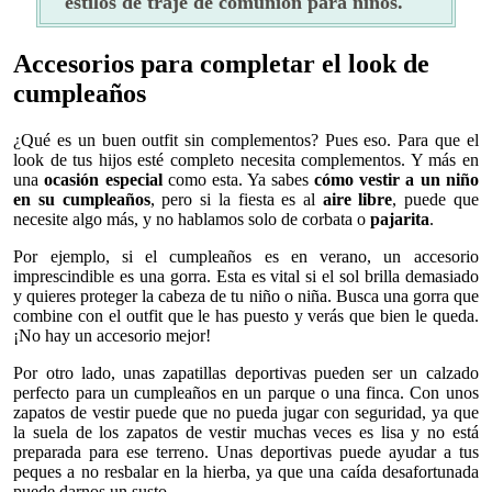
estilos de traje de comunión para niños.
Accesorios para completar el look de
cumpleaños
¿Qué es un buen outfit sin complementos? Pues eso. Para que el
look de tus hijos esté completo necesita complementos. Y más en
una
ocasión especial
como esta. Ya sabes
cómo vestir a un niño
en su cumpleaños
, pero si la fiesta es al
aire libre
, puede que
necesite algo más, y no hablamos solo de corbata o
pajarita
.
Por ejemplo, si el cumpleaños es en verano, un accesorio
imprescindible es una gorra. Esta es vital si el sol brilla demasiado
y quieres proteger la cabeza de tu niño o niña. Busca una gorra que
combine con el outfit que le has puesto y verás que bien le queda.
¡No hay un accesorio mejor!
Por otro lado, unas zapatillas deportivas pueden ser un calzado
perfecto para un cumpleaños en un parque o una finca. Con unos
zapatos de vestir puede que no pueda jugar con seguridad, ya que
la suela de los zapatos de vestir muchas veces es lisa y no está
preparada para ese terreno. Unas deportivas puede ayudar a tus
peques a no resbalar en la hierba, ya que una caída desafortunada
puede darnos un susto.