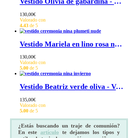
Vestido Olivia de gabardina - Vestido de niña para ceremonia con manga a codo, cuerpo blanco y falda de algodón de color con sobrefalda de tul blanco
130,00
€
Valorado con
4.43
de 5
Vestido Mariela en lino rosa nude - Vestido de ceremonia para niña rosa nude con falda de tul plumeti blanco para niña sin mangas y cuello redondo
130,00
€
Valorado con
5.00
de 5
Vestido Beatriz verde oliva - Vestido verde oliva de niña para ceremonia de invierno, con ribetes blancos en mangas, cuello y falda, 100% algodón
135,00
€
Valorado con
5.00
de 5
¿Estás buscando un traje de comunión?
En este
artículo
te dejamos los tipos y