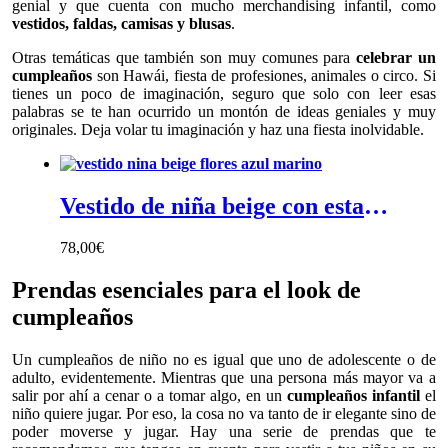
genial y que cuenta con mucho merchandising infantil, como
vestidos, faldas, camisas y blusas
.
Otras temáticas que también son muy comunes para
celebrar un
cumpleaños
son Hawái, fiesta de profesiones, animales o circo. Si
tienes un poco de imaginación, seguro que solo con leer esas
palabras se te han ocurrido un montón de ideas geniales y muy
originales. Deja volar tu imaginación y haz una fiesta inolvidable.
Vestido de niña beige con estampado de flores azul marino - Vestido niña beige en estampado de flores azul marino y naranja con cuello barco y mangas a codo
78,00
€
Prendas esenciales para el look de
cumpleaños
Un cumpleaños de niño no es igual que uno de adolescente o de
adulto, evidentemente. Mientras que una persona más mayor va a
salir por ahí a cenar o a tomar algo, en un
cumpleaños infantil
el
niño quiere jugar. Por eso, la cosa no va tanto de ir elegante sino de
poder moverse y jugar. Hay una serie de prendas que te