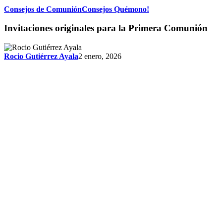
Invitaciones
Consejos de Comunión
Consejos Quémono!
originales
para
Invitaciones originales para la Primera Comunión
la
Primera
Comunión
Rocio Gutiérrez Ayala
2 enero, 2026