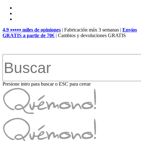
Skip
facebook
to
pinterest
main
instagram
content
4,9 ⭑⭑⭑⭑⭑ miles de opiniones
| Fabricación máx 3 semanas |
Envíos
GRATIS a partir de 70€
| Cambios y devoluciones GRATIS
Presione intro para buscar o ESC para cerrar
Close
Search