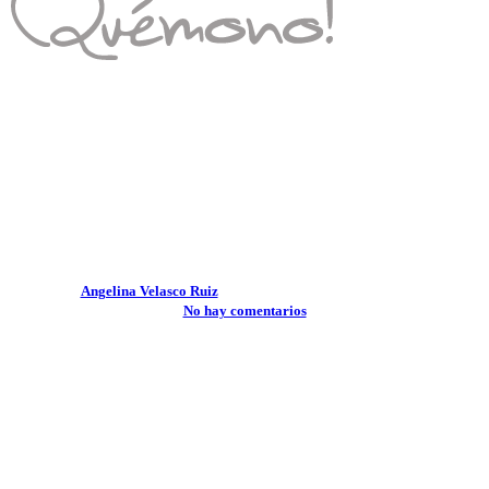
Consejos de Comunión
Consejos Quémono!
Aprende a hacer el lazo de
comunión perfecto
Por
Angelina Velasco Ruiz
1 enero, 2026
abril 22nd, 2026
No hay comentarios