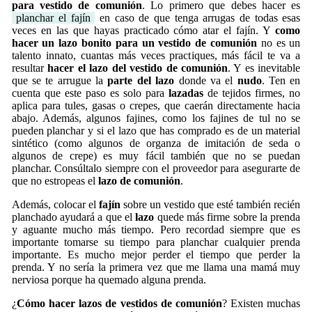
para vestido de comunión
. Lo primero que debes hacer es
planchar el fajín
en caso de que tenga arrugas de todas esas
veces en las que hayas practicado cómo atar el fajín. Y
como
hacer un lazo bonito para un vestido de comunión
no es un
talento innato, cuantas más veces practiques, más fácil te va a
resultar
hacer el lazo del vestido de comunión
. Y es inevitable
que se te arrugue la
parte del lazo
donde va el
nudo
. Ten en
cuenta que este paso es solo para
lazadas
de tejidos firmes, no
aplica para tules, gasas o crepes, que caerán directamente hacia
abajo. Además, algunos fajines, como los fajines de tul no se
pueden planchar y si el lazo que has comprado es de un material
sintético (como algunos de organza de imitación de seda o
algunos de crepe) es muy fácil también que no se puedan
planchar. Consúltalo siempre con el proveedor para asegurarte de
que no estropeas el
lazo de comunión
.
Además, colocar el
fajín
sobre un vestido que esté también recién
planchado ayudará a que el
lazo
quede más firme sobre la prenda
y aguante mucho más tiempo. Pero recordad siempre que es
importante tomarse su tiempo para planchar cualquier prenda
importante. Es mucho mejor perder el tiempo que perder la
prenda. Y no sería la primera vez que me llama una mamá muy
nerviosa porque ha quemado alguna prenda.
¿
Cómo hacer lazos de vestidos de comunión
? Existen muchas