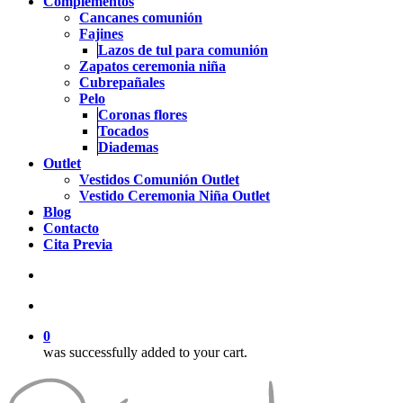
Complementos
Cancanes comunión
Fajines
Lazos de tul para comunión
Zapatos ceremonia niña
Cubrepañales
Pelo
Coronas flores
Tocados
Diademas
Outlet
Vestidos Comunión Outlet
Vestido Ceremonia Niña Outlet
Blog
Contacto
Cita Previa
search
account
0
was successfully added to your cart.