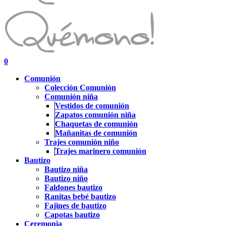
search
account
0
Menu
Comunión
Colección Comunión
Comunión niña
Vestidos de comunión
Zapatos comunión niña
Chaquetas de comunión
Mañanitas de comunión
Trajes comunión niño
Trajes marinero comunión
Bautizo
Bautizo niña
Bautizo niño
Faldones bautizo
Ranitas bebé bautizo
Fajines de bautizo
Capotas bautizo
Ceremonia