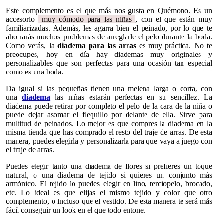
Este complemento es el que más nos gusta en Quémono. Es un
accesorio
muy cómodo para las niñas
, con el que están muy
familiarizadas. Además, les agarra bien el peinado, por lo que te
ahorrarás muchos problemas de arreglarle el pelo durante la boda.
Como verás, la
diadema para las arras
es muy práctica. No te
preocupes, hoy en día hay diademas muy originales y
personalizables que son perfectas para una ocasión tan especial
como es una boda.
Da igual si las pequeñas tienen una melena larga o corta, con
una
diadema
las niñas estarán perfectas en su sencillez. La
diadema puede retirar por completo el pelo de la cara de la niña o
puede dejar asomar el flequillo por delante de ella. Sirve para
multitud de peinados. Lo mejor es que compres la diadema en la
misma tienda que has comprado el resto del traje de arras. De esta
manera, puedes elegirla y personalizarla para que vaya a juego con
el traje de arras.
Puedes elegir tanto una diadema de flores si prefieres un toque
natural, o una diadema de tejido si quieres un conjunto más
armónico. El tejido lo puedes elegir en lino, terciopelo, brocado,
etc. Lo ideal es que elijas el mismo tejido y color que otro
complemento, o incluso que el vestido. De esta manera te será más
fácil conseguir un look en el que todo entone.