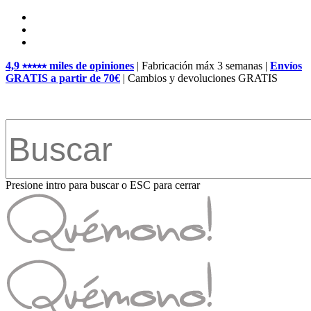
Skip
facebook
to
pinterest
main
instagram
content
4,9 ⭑⭑⭑⭑⭑ miles de opiniones
| Fabricación máx 3 semanas |
Envíos
GRATIS a partir de 70€
| Cambios y devoluciones GRATIS
Presione intro para buscar o ESC para cerrar
Close
Search