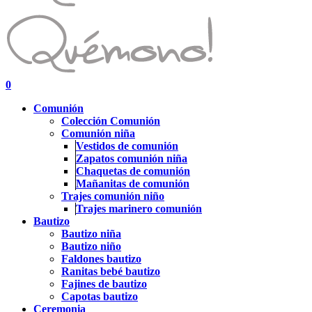
search
account
0
Menu
Comunión
Colección Comunión
Comunión niña
Vestidos de comunión
Zapatos comunión niña
Chaquetas de comunión
Mañanitas de comunión
Trajes comunión niño
Trajes marinero comunión
Bautizo
Bautizo niña
Bautizo niño
Faldones bautizo
Ranitas bebé bautizo
Fajines de bautizo
Capotas bautizo
Ceremonia