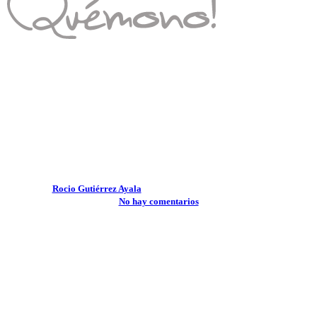
Consejos de ceremonia y arras
Complementos ideales para
niñas de arras únicas
Por
Rocio Gutiérrez Ayala
1 enero, 2026
abril 22nd, 2026
No hay comentarios