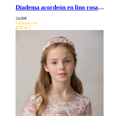
Diadema acordeón en lino rosa nude - diadema comunión niña hecha a mano
24,00
€
Valorado con
4.75
de 5