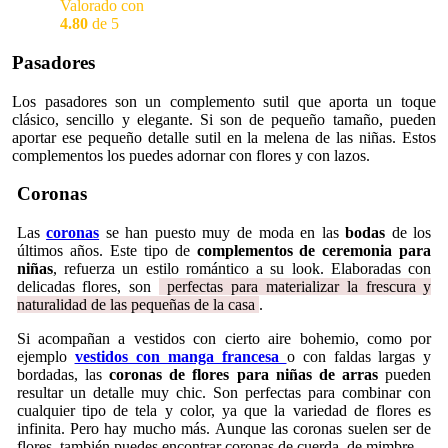
Valorado con
4.80
de 5
Pasadores
Los pasadores son un complemento sutil que aporta un toque
clásico, sencillo y elegante. Si son de pequeño tamaño, pueden
aportar ese pequeño detalle sutil en la melena de las niñas. Estos
complementos los puedes adornar con flores y con lazos.
Coronas
Las
coronas
se han puesto muy de moda en las
bodas
de los
últimos años. Este tipo de
complementos de ceremonia para
niñas
, refuerza un estilo romántico a su look. Elaboradas con
delicadas flores, son
perfectas para materializar la frescura y
naturalidad de las pequeñas de la casa
.
Si acompañan a vestidos con cierto aire bohemio, como por
ejemplo
vestidos con manga francesa
o con faldas largas y
bordadas, las
coronas de flores para niñas de arras
pueden
resultar un detalle muy chic. Son perfectas para combinar con
cualquier tipo de tela y color, ya que la variedad de flores es
infinita. Pero hay mucho más. Aunque las coronas suelen ser de
flores, también puedes encontrar coronas de cuerda, de mimbre…